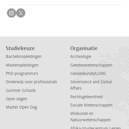
Volg ons op instagram
Volg ons op twitter
Studiekeuze
Organisatie
Bacheloropleidingen
Archeologie
Masteropleidingen
Geesteswetenschappen
PhD-programma's
Geneeskunde/LUMC
Onderwijs voor professionals
Governance and Global
Affairs
Summer Schools
Rechtsgeleerdheid
Open dagen
Sociale Wetenschappen
Master Open Dag
Wiskunde en
Natuurwetenschappen
Afrika-Studiecentrum Leiden