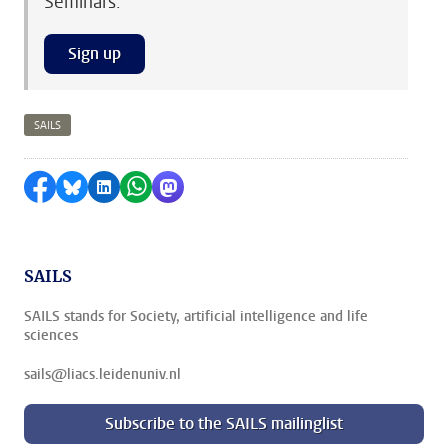
Seminars.
Sign up
SAILS
Delen op Facebook
Delen via Bluesky
Delen op LinkedIn
Delen via WhatsApp
Delen via Mastodon
SAILS
SAILS stands for Society, artificial intelligence and life
sciences
sails@liacs.leidenuniv.nl
Subscribe to the SAILS mailinglist