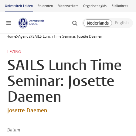
Ga naar hoofdinhoud
Universiteit Leiden
Studenten
Medewerkers
Organisatiegids
Bibliotheek
Menu
Home
Agenda
SAILS Lunch Time Seminar: Josette Daemen
LEZING
SAILS Lunch Time
Seminar: Josette
Daemen
Josette Daemen
Datum