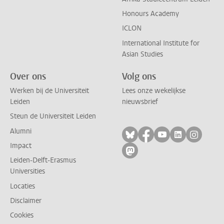
Honours Academy
ICLON
International Institute for
Asian Studies
Over ons
Volg ons
Werken bij de Universiteit
Lees onze wekelijkse
Leiden
nieuwsbrief
Steun de Universiteit Leiden
Alumni
Volg ons op bluesky
Volg ons op facebo
Volg ons op yo
Volg ons op
Volg on
Impact
Volg ons op mastodon
Leiden-Delft-Erasmus
Universities
Locaties
Disclaimer
Cookies