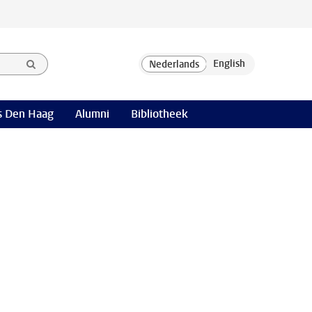
 Den Haag
Alumni
Bibliotheek