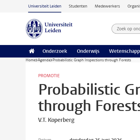
Ga naar hoofdinhoud
Universiteit Leiden
Studenten
Medewerkers
Organi
Zoek op on
Zoekterm
Onderzoek
Onderwijs
Wetenschapp
Home
Agenda
Probabilistic Graph Inspections through Forests
PROMOTIE
Probabilistic G
through Forest
V.T. Koperberg