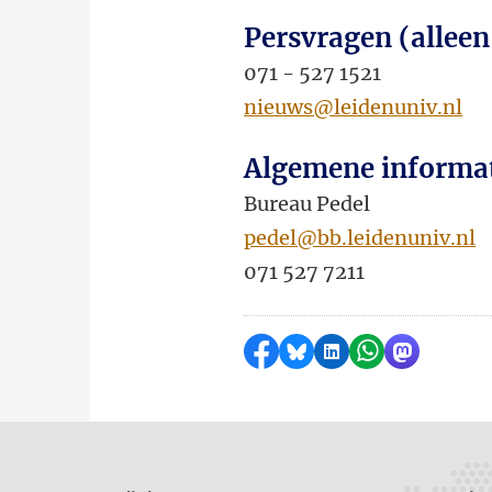
Persvragen (alleen
071 - 527 1521
nieuws@leidenuniv.nl
Algemene informa
Bureau Pedel
pedel@bb.leidenuniv.nl
071 527 7211
Delen op Facebook
Delen via Bluesky
Delen op LinkedI
Delen via Wh
Delen via