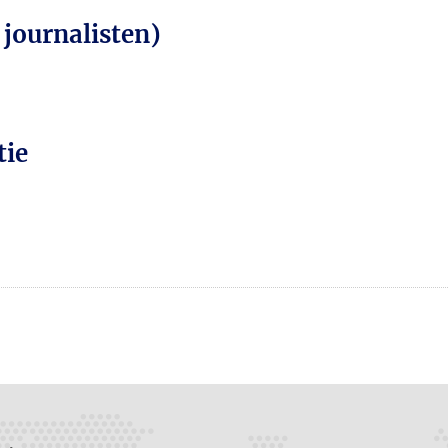
 journalisten)
tie
n
atsApp
 Mastodon