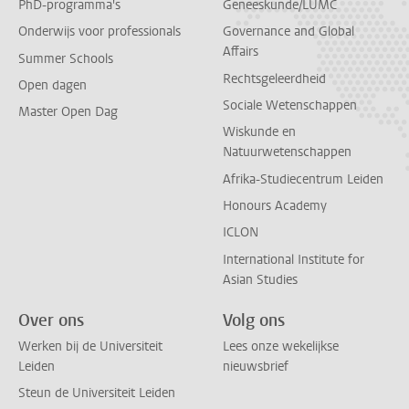
PhD-programma's
Geneeskunde/LUMC
Onderwijs voor professionals
Governance and Global
Affairs
Summer Schools
Rechtsgeleerdheid
Open dagen
Sociale Wetenschappen
Master Open Dag
Wiskunde en
Natuurwetenschappen
Afrika-Studiecentrum Leiden
Honours Academy
ICLON
International Institute for
Asian Studies
Over ons
Volg ons
Werken bij de Universiteit
Lees onze wekelijkse
Leiden
nieuwsbrief
Steun de Universiteit Leiden