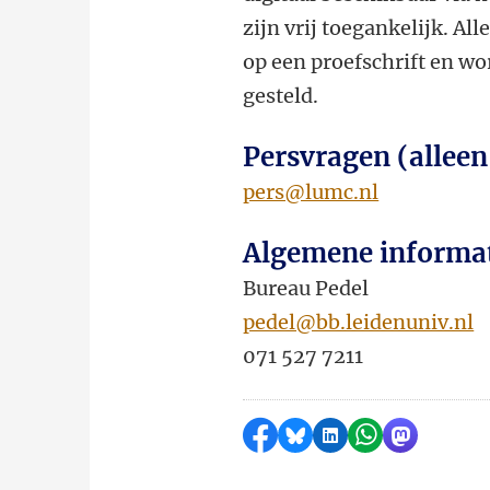
zijn vrij toegankelijk. Al
op een proefschrift en wor
gesteld.
Persvragen (alleen
pers@lumc.nl
Algemene informa
Bureau Pedel
pedel@bb.leidenuniv.nl
071 527 7211
Delen op Facebook
Delen via Bluesky
Delen op LinkedI
Delen via Wh
Delen via