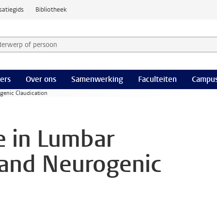
satiegids
Bibliotheek
derwerp of persoon en selecteer categorie
ers
Over ons
Samenwerking
Faculteiten
Campus
genic Claudication
e in Lumbar
 and Neurogenic