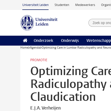
Ga naar hoofdinhoud
Universiteit Leiden
Studenten
Medewerkers
Organi
Zoek op on
Zoekterm
Onderzoek
Onderwijs
Wetenschapp
Home
Agenda
Optimizing Care in Lumbar Radiculopathy and Neuro
PROMOTIE
Optimizing Car
Radiculopathy
Claudication
E.J.A. Verheijen