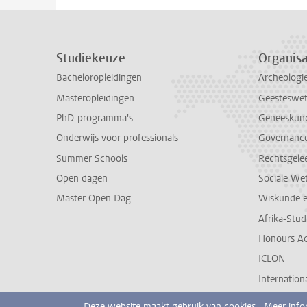
Studiekeuze
Organisa
Bacheloropleidingen
Archeologi
Masteropleidingen
Geesteswe
PhD-programma's
Geneeskun
Onderwijs voor professionals
Governance 
Summer Schools
Rechtsgele
Open dagen
Sociale We
Master Open Dag
Wiskunde 
Afrika-Stu
Honours A
ICLON
Internationa
Deze website maakt gebruik van cookies.
Meer info