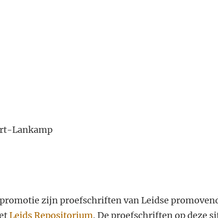
eert-Lankamp
promotie zijn proefschriften van Leidse promoven
het
Leids Repositorium
. De proefschriften op deze si