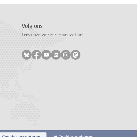
Volg ons
Lees onze wekelijkse nieuwsbrief
Volg ons op bluesky
Volg ons op facebook
Volg ons op youtube
Volg ons op linkedin
Volg ons op instagram
Volg ons op mastodon