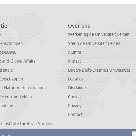
tie
Over ons
e
Werken bij de Universiteit Leiden
tenschappen
Steun de Universiteit Leiden
de/LUMC
Alumni
and Global Affairs
Impact
erdheid
Leiden-Delft-Erasmus Universities
tenschappen
Locaties
en Natuurwetenschappen
Disclaimer
diecentrum Leiden
Cookies
cademy
Privacy
Contact
l Institute for Asian Studies
rmatie.