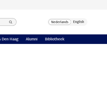
 Den Haag
Alumni
Bibliotheek