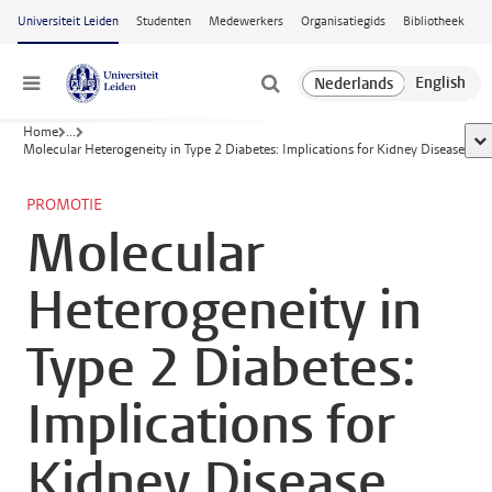
Ga naar hoofdinhoud
Universiteit Leiden
Studenten
Medewerkers
Organisatiegids
Bibliotheek
Menu
Home
...
too
Molecular Heterogeneity in Type 2 Diabetes: Implications for Kidney Disease
PROMOTIE
Molecular
Heterogeneity in
Type 2 Diabetes:
Implications for
Kidney Disease