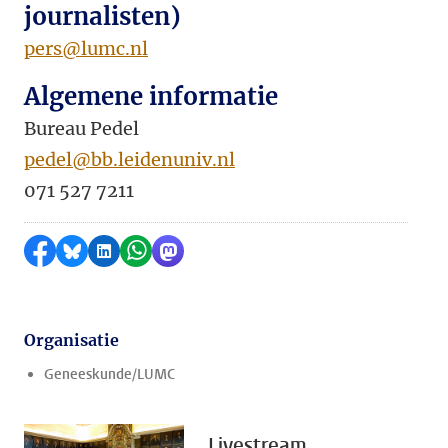
journalisten)
pers@lumc.nl
Algemene informatie
Bureau Pedel
pedel@bb.leidenuniv.nl
071 527 7211
Delen op Facebook
Delen via Bluesky
Delen op LinkedIn
Delen via WhatsApp
Delen via Mastodon
Organisatie
Geneeskunde/LUMC
Livestream