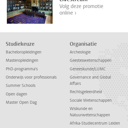
Volg deze promotie
online ›
Studiekeuze
Organisatie
Bacheloropleidingen
Archeologie
Masteropleidingen
Geesteswetenschappen
PhD-programma's
Geneeskunde/LUMC
Onderwijs voor professionals
Governance and Global
Affairs
Summer Schools
Rechtsgeleerdheid
Open dagen
Sociale Wetenschappen
Master Open Dag
Wiskunde en
Natuurwetenschappen
Afrika-Studiecentrum Leiden