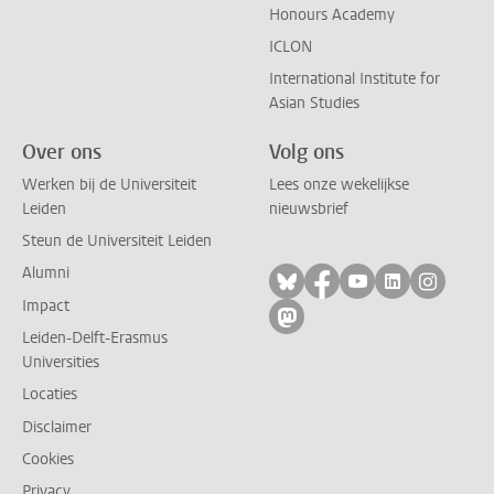
Honours Academy
ICLON
International Institute for
Asian Studies
Over ons
Volg ons
Werken bij de Universiteit
Lees onze wekelijkse
Leiden
nieuwsbrief
Steun de Universiteit Leiden
Alumni
Volg ons op bluesky
Volg ons op facebo
Volg ons op yo
Volg ons op
Volg on
Impact
Volg ons op mastodon
Leiden-Delft-Erasmus
Universities
Locaties
Disclaimer
Cookies
Privacy