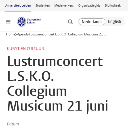
Ga naar hoofdinhoud
Universiteit Leiden
Studenten
Medewerkers
Organisatiegids
Bibliotheek
Menu
Home
Agenda
Lustrumconcert L.S.K.O. Collegium Musicum 21 juni
KUNST EN CULTUUR
Lustrumconcert
L.S.K.O.
Collegium
Musicum 21 juni
Datum