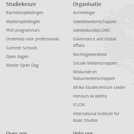
Studiekeuze
Organisatie
Bacheloropleidingen
Archeologie
Masteropleidingen
Geesteswetenschappen
PhD-programma's
Geneeskunde/LUMC
Onderwijs voor professionals
Governance and Global
Affairs
Summer Schools
Rechtsgeleerdheid
Open dagen
Sociale Wetenschappen
Master Open Dag
Wiskunde en
Natuurwetenschappen
Afrika-Studiecentrum Leiden
Honours Academy
ICLON
International Institute for
Asian Studies
Over ons
Volg ons