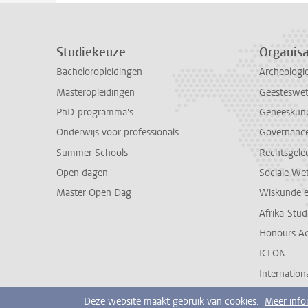
Studiekeuze
Organisa
Bacheloropleidingen
Archeologi
Masteropleidingen
Geesteswe
PhD-programma's
Geneeskun
Onderwijs voor professionals
Governance 
Summer Schools
Rechtsgele
Open dagen
Sociale We
Master Open Dag
Wiskunde 
Afrika-Stu
Honours A
ICLON
Internationa
Deze website maakt gebruik van cookies.
Meer info