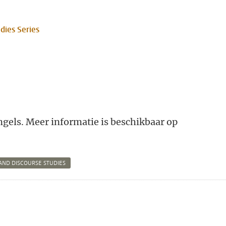
udies Series
ngels. Meer informatie is beschikbaar op
 AND DISCOURSE STUDIES
n
atsApp
 Mastodon