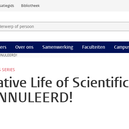
satiegids
Bibliotheek
derwerp of persoon en selecteer categorie
ers
Over ons
Samenwerking
Faculteiten
Campus
EANNULEERD!
S SERIES
ve Life of Scientific
EANNULEERD!