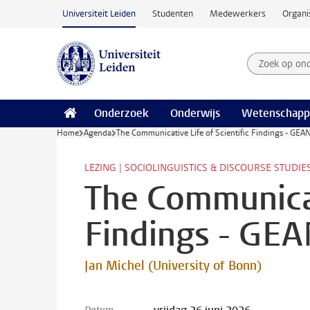
Ga naar hoofdinhoud
Universiteit Leiden
Studenten
Medewerkers
Organi
Zoek op on
Zoekterm
Onderzoek
Onderwijs
Wetenschapp
Home
Agenda
The Communicative Life of Scientific Findings - G
LEZING | SOCIOLINGUISTICS & DISCOURSE STUDIE
The Communicati
Findings - G
Jan Michel (University of Bonn)