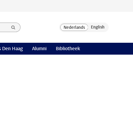
 Den Haag
Alumni
Bibliotheek