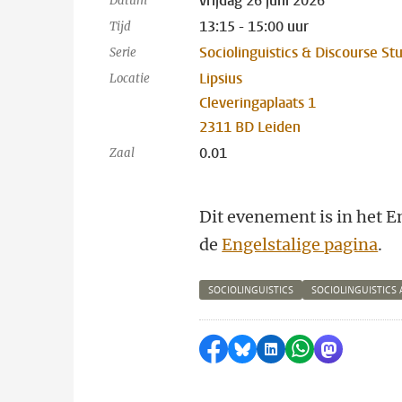
vrijdag 26 juni 2026
Datum
13:15 - 15:00 uur
Tijd
Sociolinguistics & Discourse St
Serie
Lipsius
Locatie
Cleveringaplaats 1
2311 BD Leiden
0.01
Zaal
Dit evenement is in het E
de
Engelstalige pagina
.
SOCIOLINGUISTICS
SOCIOLINGUISTICS
Delen op Facebook
Delen via Bluesky
Delen op LinkedI
Delen via Wh
Delen via