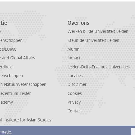
tie
Over ons
e
Werken bij de Universiteit Leiden
tenschappen
Steun de Universiteit Leiden
de/LUMC
Alumni
and Global Affairs
Impact
erdheid
Leiden-Delft-Erasmus Universities
tenschappen
Locaties
en Natuurwetenschappen
Disclaimer
diecentrum Leiden
Cookies
cademy
Privacy
Contact
l Institute for Asian Studies
rmatie.