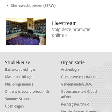
Sterrewacht Leiden (STRW)
Livestream
Volg deze promotie
online ›
Studiekeuze
Organisatie
Bacheloropleidingen
Archeologie
Masteropleidingen
Geesteswetenschappen
PhD-programma's
Geneeskunde/LUMC
Onderwijs voor professionals
Governance and Global
Affairs
Summer Schools
Rechtsgeleerdheid
Open dagen
Sociale Wetenschappen