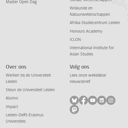
Master Open Dag
Wiskunde en
Natuurwetenschappen
Afrika-Studiecentrum Leiden
Honours Academy
ICLON
International Institute for
Asian Studies
Over ons
Volg ons
Werken bij de Universiteit
Lees onze wekelijkse
Leiden
nieuwsbrief
Steun de Universiteit Leiden
Alumni
Volg ons op bluesky
Volg ons op facebo
Volg ons op yo
Volg ons op
Volg on
Impact
Volg ons op mastodon
Leiden-Delft-Erasmus
Universities