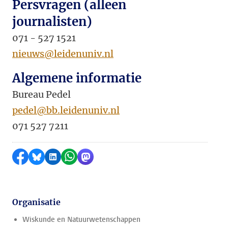
Persvragen (alleen
journalisten)
071 - 527 1521
nieuws@leidenuniv.nl
Algemene informatie
Bureau Pedel
pedel@bb.leidenuniv.nl
071 527 7211
Delen op Facebook
Delen via Bluesky
Delen op LinkedIn
Delen via WhatsApp
Delen via Mastodon
Organisatie
Wiskunde en Natuurwetenschappen