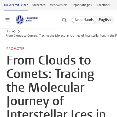
Ga naar hoofdinhoud
Universiteit Leiden
Studenten
Medewerkers
Organisatiegids
Bibliotheek
Menu
Home
...
From Clouds to Comets: Tracing the Molecular Journey of Interstellar Ices in the 
PROMOTIE
From Clouds to
Comets: Tracing
the Molecular
Journey of
Interstellar Ices in