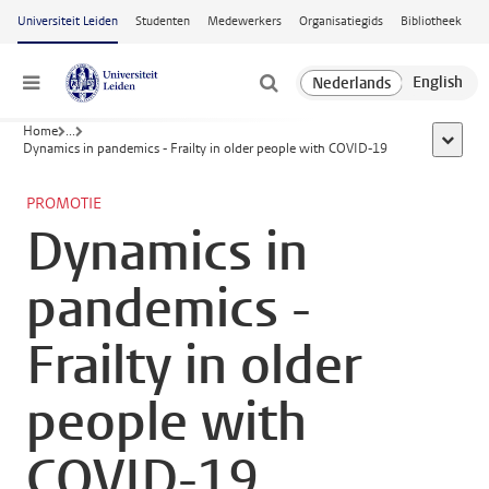
Ga naar hoofdinhoud
Universiteit Leiden
Studenten
Medewerkers
Organisatiegids
Bibliotheek
Menu
Home
...
toon all
Dynamics in pandemics - Frailty in older people with COVID-19
PROMOTIE
Dynamics in
pandemics -
Frailty in older
people with
COVID-19