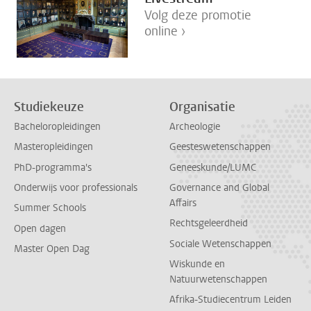
Volg deze promotie
online ›
Studiekeuze
Organisatie
Bacheloropleidingen
Archeologie
Masteropleidingen
Geesteswetenschappen
PhD-programma's
Geneeskunde/LUMC
Onderwijs voor professionals
Governance and Global
Affairs
Summer Schools
Rechtsgeleerdheid
Open dagen
Sociale Wetenschappen
Master Open Dag
Wiskunde en
Natuurwetenschappen
Afrika-Studiecentrum Leiden