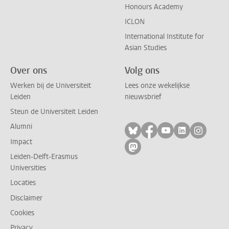
Honours Academy
ICLON
International Institute for
Asian Studies
Over ons
Volg ons
Werken bij de Universiteit
Lees onze wekelijkse
Leiden
nieuwsbrief
Steun de Universiteit Leiden
Alumni
Volg ons op bluesky
Volg ons op facebo
Volg ons op yo
Volg ons op
Volg on
Impact
Volg ons op mastodon
Leiden-Delft-Erasmus
Universities
Locaties
Disclaimer
Cookies
Privacy