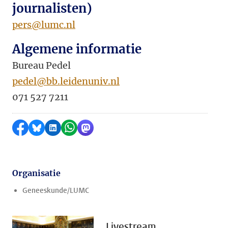
journalisten)
pers@lumc.nl
Algemene informatie
Bureau Pedel
pedel@bb.leidenuniv.nl
071 527 7211
Delen op Facebook
Delen via Bluesky
Delen op LinkedIn
Delen via WhatsApp
Delen via Mastodon
Organisatie
Geneeskunde/LUMC
Livestream