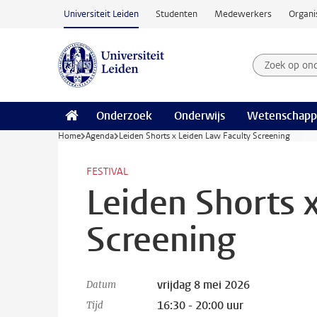
Ga naar hoofdinhoud
Universiteit Leiden
Studenten
Medewerkers
Organi
Zoek op on
Zoekterm
Onderzoek
Onderwijs
Wetenschapp
Home
Agenda
Leiden Shorts x Leiden Law Faculty Screening
FESTIVAL
Leiden Shorts 
Screening
vrijdag 8 mei 2026
Datum
16:30 - 20:00 uur
Tijd