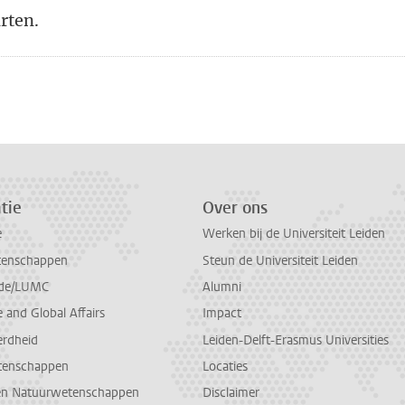
arten.
n
atsApp
 Mastodon
tie
Over ons
e
Werken bij de Universiteit Leiden
tenschappen
Steun de Universiteit Leiden
de/LUMC
Alumni
and Global Affairs
Impact
erdheid
Leiden-Delft-Erasmus Universities
tenschappen
Locaties
en Natuurwetenschappen
Disclaimer