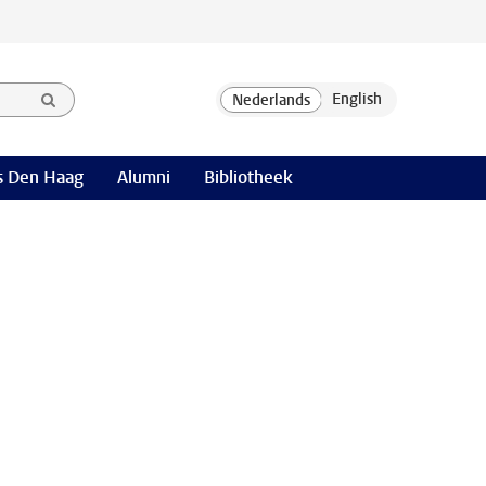
 Den Haag
Alumni
Bibliotheek