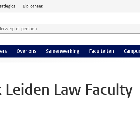
satiegids
Bibliotheek
derwerp of persoon en selecteer categorie
ers
Over ons
Samenwerking
Faculteiten
Campus
x Leiden Law Faculty