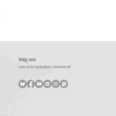
Volg ons
Lees onze wekelijkse nieuwsbrief
Volg ons op bluesky
Volg ons op facebook
Volg ons op youtube
Volg ons op linkedin
Volg ons op instagram
Volg ons op mastodon