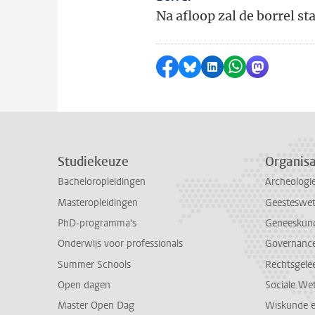
Na afloop zal de borrel st
Delen op Facebook
Delen via Bluesky
Delen op LinkedI
Delen via Wh
Delen via
Studiekeuze
Organisa
Bacheloropleidingen
Archeologi
Masteropleidingen
Geesteswe
PhD-programma's
Geneeskun
Onderwijs voor professionals
Governance 
Summer Schools
Rechtsgele
Open dagen
Sociale We
Master Open Dag
Wiskunde 