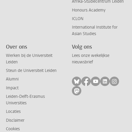
Afrika-Studiecentrum Leiden
Honours Academy
ICLON
International Institute for
Asian Studies
Over ons
Volg ons
Werken bij de Universiteit
Lees onze wekelijkse
Leiden
nieuwsbrief
Steun de Universiteit Leiden
Alumni
Volg ons op bluesky
Volg ons op facebo
Volg ons op yo
Volg ons op
Volg on
Impact
Volg ons op mastodon
Leiden-Delft-Erasmus
Universities
Locaties
Disclaimer
Cookies