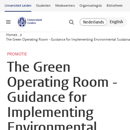
Ga naar hoofdinhoud
Universiteit Leiden
Studenten
Medewerkers
Organisatiegids
Bibliotheek
Menu
Home
...
The Green Operating Room - Guidance for Implementing Environmental Sustainab
PROMOTIE
The Green
Operating Room -
Guidance for
Implementing
Environmental