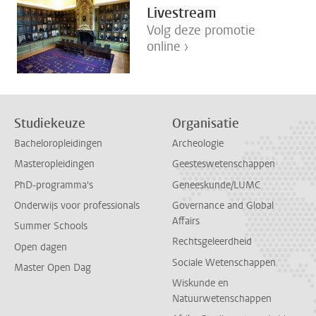
Livestream
Volg deze promotie
online ›
Studiekeuze
Organisatie
Bacheloropleidingen
Archeologie
Masteropleidingen
Geesteswetenschappen
PhD-programma's
Geneeskunde/LUMC
Onderwijs voor professionals
Governance and Global
Affairs
Summer Schools
Rechtsgeleerdheid
Open dagen
Sociale Wetenschappen
Master Open Dag
Wiskunde en
Natuurwetenschappen