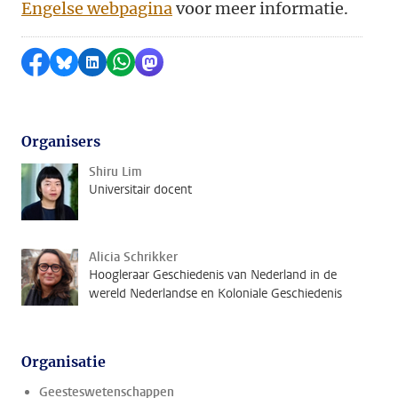
Engelse webpagina
voor meer informatie.
Delen op Facebook
Delen via Bluesky
Delen op LinkedIn
Delen via WhatsApp
Delen via Mastodon
Organisers
Shiru Lim
Universitair docent
Alicia Schrikker
Hoogleraar Geschiedenis van Nederland in de
wereld Nederlandse en Koloniale Geschiedenis
Organisatie
Geesteswetenschappen