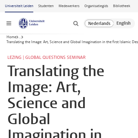
Ga naar hoofdinhoud
Universiteit Leiden
Studenten
Medewerkers
Organisatiegids
Bibliotheek
Menu
Home
...
Translating the Image: Art, Science and Global Imagination in the first Islamic De
LEZING | GLOBAL QUESTIONS SEMINAR
Translating the
Image: Art,
Science and
Global
Imagination in