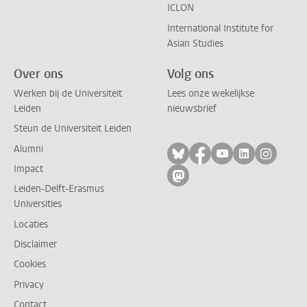
ICLON
International Institute for
Asian Studies
Over ons
Volg ons
Werken bij de Universiteit
Lees onze wekelijkse
Leiden
nieuwsbrief
Steun de Universiteit Leiden
Alumni
Volg ons op bluesky
Volg ons op facebo
Volg ons op yo
Volg ons op
Volg on
Impact
Volg ons op mastodon
Leiden-Delft-Erasmus
Universities
Locaties
Disclaimer
Cookies
Privacy
Contact