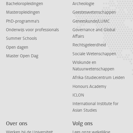
Bacheloropleidingen
Archeologie
Masteropleidingen
Geesteswetenschappen
PhD-programma's
Geneeskunde/LUMC
Onderwijs voor professionals
Governance and Global
Affairs
Summer Schools
Rechtsgeleerdheid
Open dagen
Sociale Wetenschappen
Master Open Dag
Wiskunde en
Natuurwetenschappen
Afrika-Studiecentrum Leiden
Honours Academy
ICLON
International Institute for
Asian Studies
Over ons
Volg ons
Werken bij de Universiteit
Lees onze wekelijkse