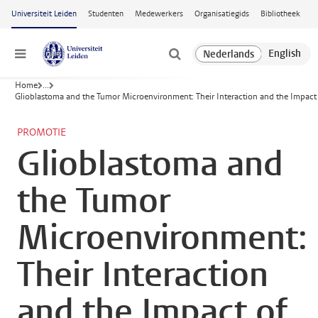
Ga naar hoofdinhoud
Universiteit Leiden
Studenten
Medewerkers
Organisatiegids
Bibliotheek
Menu
Home
...
Glioblastoma and the Tumor Microenvironment: Their Interaction and the Impact
PROMOTIE
Glioblastoma and
the Tumor
Microenvironment:
Their Interaction
and the Impact of