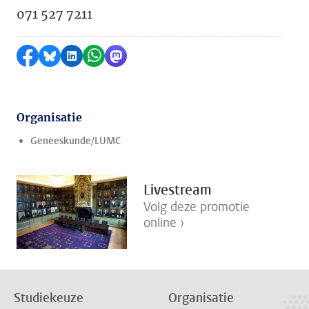
071 527 7211
Delen op Facebook
Delen via Bluesky
Delen op LinkedIn
Delen via WhatsApp
Delen via Mastodon
Organisatie
Geneeskunde/LUMC
Livestream
Volg deze promotie
online ›
Studiekeuze
Organisatie