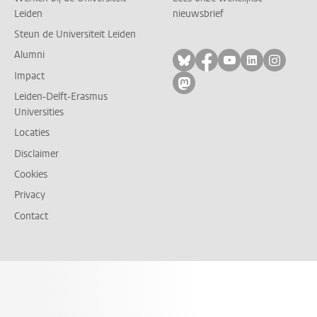
Leiden
nieuwsbrief
Steun de Universiteit Leiden
Alumni
Volg ons op bluesky
Volg ons op facebo
Volg ons op yo
Volg ons op
Volg on
Impact
Volg ons op mastodon
Leiden-Delft-Erasmus
Universities
Locaties
Disclaimer
Cookies
Privacy
Contact