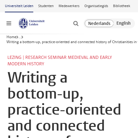
Ga naar hoofdinhoud
Universiteit Leiden
Studenten
Medewerkers
Organisatiegids
Bibliotheek
Menu
Home
...
Writing a bottom-up, practice-oriented and connected history of Christianities i
LEZING | RESEARCH SEMINAR MEDIEVAL AND EARLY
MODERN HISTORY
Writing a
bottom-up,
practice-oriented
and connected