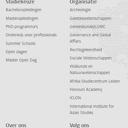
Studiekeuze
Organisatie
Bacheloropleidingen
Archeologie
Masteropleidingen
Geesteswetenschappen
PhD-programma's
Geneeskunde/LUMC
Onderwijs voor professionals
Governance and Global
Affairs
Summer Schools
Rechtsgeleerdheid
Open dagen
Sociale Wetenschappen
Master Open Dag
Wiskunde en
Natuurwetenschappen
Afrika-Studiecentrum Leiden
Honours Academy
ICLON
International Institute for
Asian Studies
Over ons
Volg ons