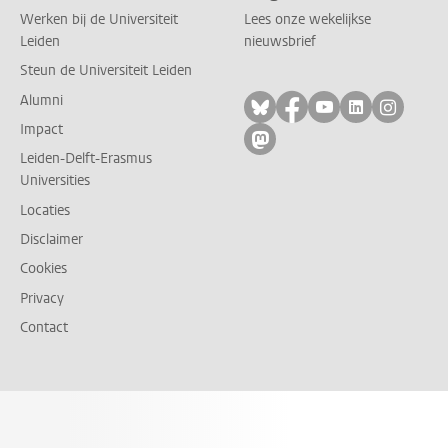
Werken bij de Universiteit
Lees onze wekelijkse
Leiden
nieuwsbrief
Steun de Universiteit Leiden
Alumni
Volg ons op bluesky
Volg ons op facebo
Volg ons op yo
Volg ons op
Volg on
Impact
Volg ons op mastodon
Leiden-Delft-Erasmus
Universities
Locaties
Disclaimer
Cookies
Privacy
Contact