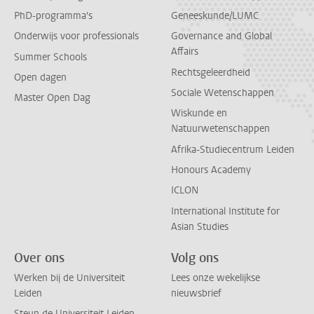
PhD-programma's
Geneeskunde/LUMC
Onderwijs voor professionals
Governance and Global
Affairs
Summer Schools
Rechtsgeleerdheid
Open dagen
Sociale Wetenschappen
Master Open Dag
Wiskunde en
Natuurwetenschappen
Afrika-Studiecentrum Leiden
Honours Academy
ICLON
International Institute for
Asian Studies
Over ons
Volg ons
Werken bij de Universiteit
Lees onze wekelijkse
Leiden
nieuwsbrief
Steun de Universiteit Leiden