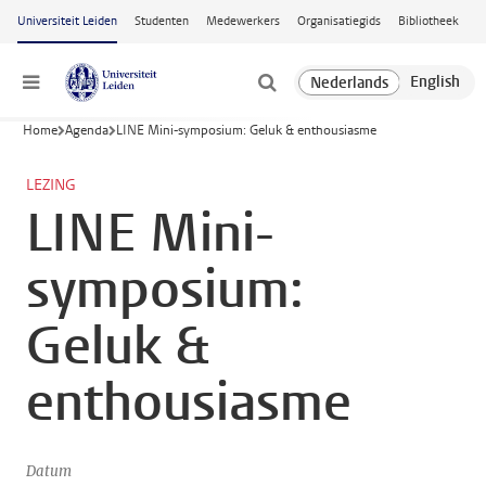
Ga naar hoofdinhoud
Universiteit Leiden
Studenten
Medewerkers
Organisatiegids
Bibliotheek
Menu
Home
Agenda
LINE Mini-symposium: Geluk & enthousiasme
LEZING
LINE Mini-
symposium:
Geluk &
enthousiasme
Datum