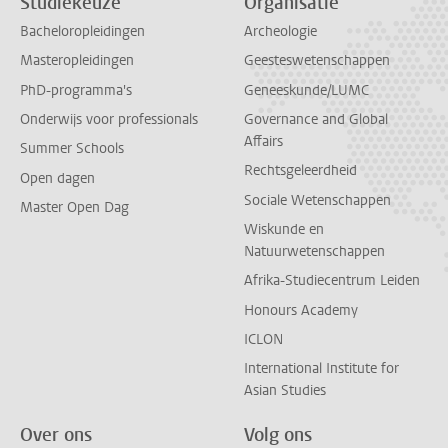
Studiekeuze
Organisatie
Bacheloropleidingen
Archeologie
Masteropleidingen
Geesteswetenschappen
PhD-programma's
Geneeskunde/LUMC
Onderwijs voor professionals
Governance and Global
Affairs
Summer Schools
Rechtsgeleerdheid
Open dagen
Sociale Wetenschappen
Master Open Dag
Wiskunde en
Natuurwetenschappen
Afrika-Studiecentrum Leiden
Honours Academy
ICLON
International Institute for
Asian Studies
Over ons
Volg ons