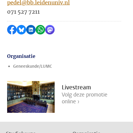
pedel@bb.leidenuniv.nl
071 527 7211
Delen op Facebook
Delen via Bluesky
Delen op LinkedIn
Delen via WhatsApp
Delen via Mastodon
Organisatie
Geneeskunde/LUMC
Livestream
Volg deze promotie
online ›