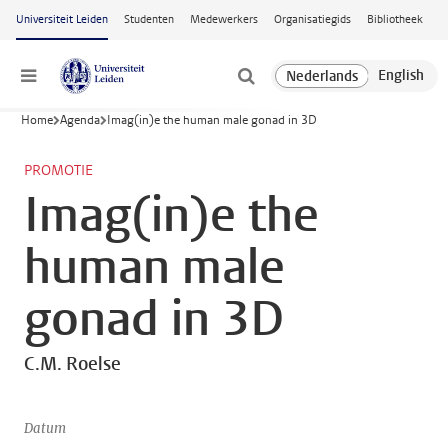
Ga naar hoofdinhoud
Universiteit Leiden
Studenten
Medewerkers
Organisatiegids
Bibliotheek
Menu
Home
Agenda
Imag(in)e the human male gonad in 3D
PROMOTIE
Imag(in)e the
human male
gonad in 3D
C.M. Roelse
Datum