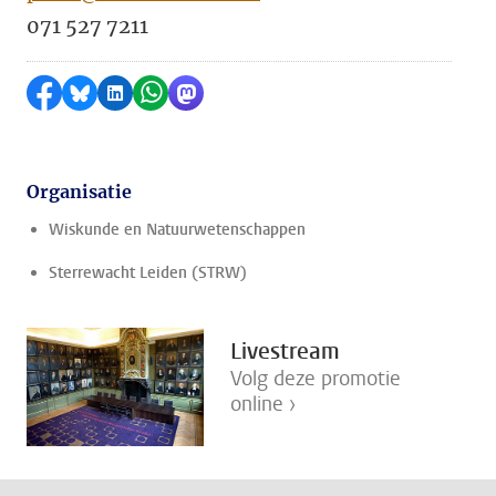
071 527 7211
Delen op Facebook
Delen via Bluesky
Delen op LinkedIn
Delen via WhatsApp
Delen via Mastodon
Organisatie
Wiskunde en Natuurwetenschappen
Sterrewacht Leiden (STRW)
Livestream
Volg deze promotie
online ›