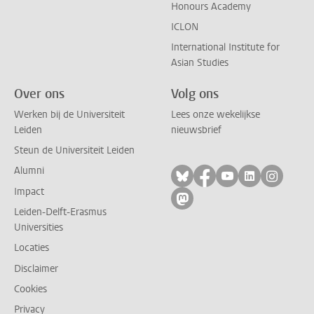
Honours Academy
ICLON
International Institute for
Asian Studies
Over ons
Volg ons
Werken bij de Universiteit
Lees onze wekelijkse
Leiden
nieuwsbrief
Steun de Universiteit Leiden
Alumni
Volg ons op bluesky
Volg ons op facebo
Volg ons op yo
Volg ons op
Volg on
Impact
Volg ons op mastodon
Leiden-Delft-Erasmus
Universities
Locaties
Disclaimer
Cookies
Privacy