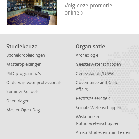
Volg deze promotie
online ›
Studiekeuze
Organisatie
Bacheloropleidingen
Archeologie
Masteropleidingen
Geesteswetenschappen
PhD-programma's
Geneeskunde/LUMC
Onderwijs voor professionals
Governance and Global
Affairs
Summer Schools
Rechtsgeleerdheid
Open dagen
Sociale Wetenschappen
Master Open Dag
Wiskunde en
Natuurwetenschappen
Afrika-Studiecentrum Leiden