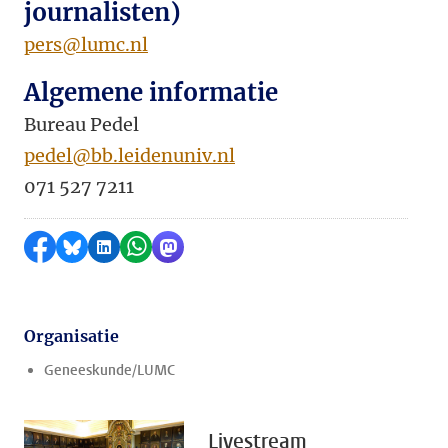
journalisten)
pers@lumc.nl
Algemene informatie
Bureau Pedel
pedel@bb.leidenuniv.nl
071 527 7211
Delen op Facebook
Delen via Bluesky
Delen op LinkedIn
Delen via WhatsApp
Delen via Mastodon
Organisatie
Geneeskunde/LUMC
Livestream