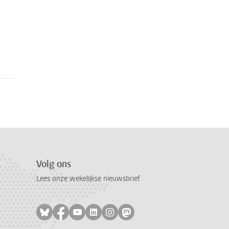
Volg ons
Lees onze wekelijkse nieuwsbrief
Volg ons op bluesky
Volg ons op facebook
Volg ons op youtube
Volg ons op linkedin
Volg ons op instagram
Volg ons op mastodon