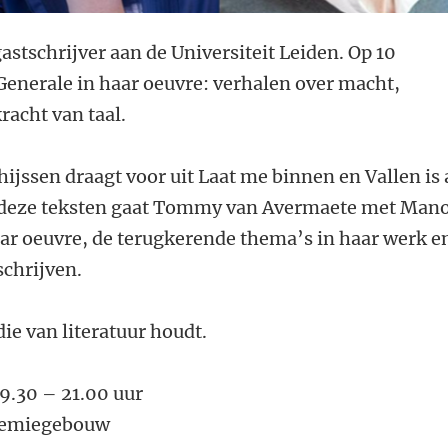
astschrijver aan de Universiteit Leiden. Op 10
enerale in haar oeuvre: verhalen over macht,
racht van taal.
hijssen draagt voor uit Laat me binnen en Vallen is 
n deze teksten gaat Tommy van Avermaete met Man
aar oeuvre, de terugkerende thema’s in haar werk e
schrijven.
ie van literatuur houdt.
9.30 – 21.00 uur
ademiegebouw