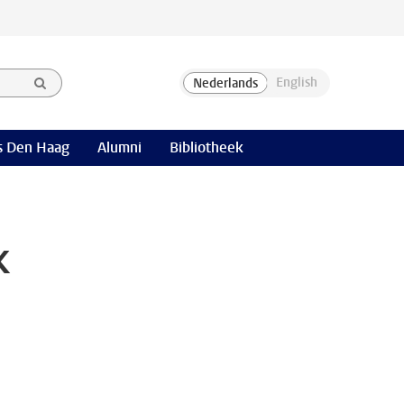
 Den Haag
Alumni
Bibliotheek
k