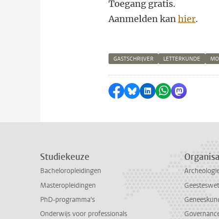
Toegang gratis.
Aanmelden kan
hier
.
GASTSCHRIJVER
LETTERKUNDE
MO
Delen op Facebook
Delen via Bluesky
Delen op LinkedI
Delen via Wh
Delen via
Studiekeuze
Organisa
Bacheloropleidingen
Archeologi
Masteropleidingen
Geesteswe
PhD-programma's
Geneeskun
Onderwijs voor professionals
Governance 