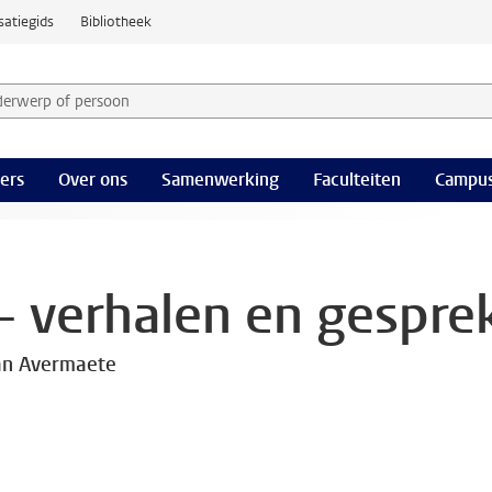
satiegids
Bibliotheek
derwerp of persoon en selecteer categorie
ers
Over ons
Samenwerking
Faculteiten
Campus
 verhalen en gespre
an Avermaete