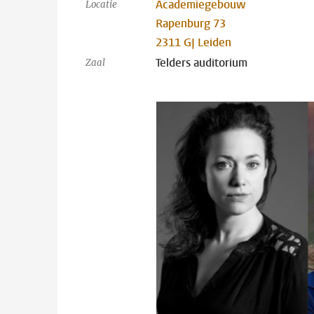
Academiegebouw
Locatie
Rapenburg 73
2311 GJ Leiden
Telders auditorium
Zaal