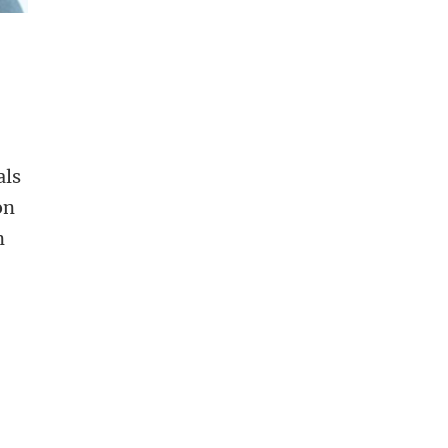
als
on
n