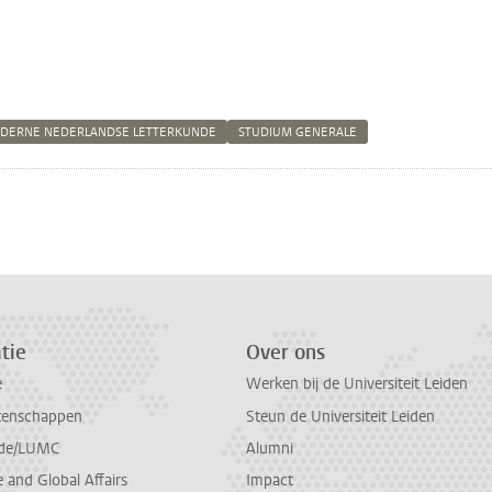
DERNE NEDERLANDSE LETTERKUNDE
STUDIUM GENERALE
n
atsApp
 Mastodon
tie
Over ons
e
Werken bij de Universiteit Leiden
tenschappen
Steun de Universiteit Leiden
de/LUMC
Alumni
and Global Affairs
Impact