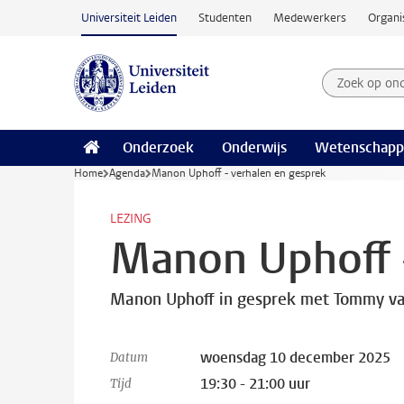
Ga naar hoofdinhoud
Universiteit Leiden
Studenten
Medewerkers
Organi
Zoek op on
Zoekterm
Onderzoek
Onderwijs
Wetenschapp
Home
Agenda
Manon Uphoff - verhalen en gesprek
LEZING
Manon Uphoff -
Manon Uphoff in gesprek met Tommy v
woensdag 10 december 2025
Datum
19:30 - 21:00 uur
Tijd