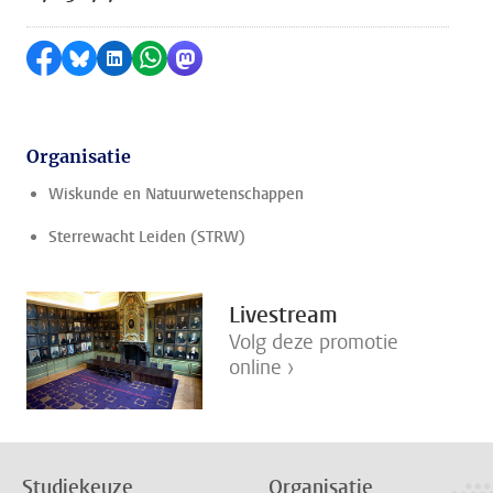
Delen op Facebook
Delen via Bluesky
Delen op LinkedIn
Delen via WhatsApp
Delen via Mastodon
Organisatie
Wiskunde en Natuurwetenschappen
Sterrewacht Leiden (STRW)
Livestream
Volg deze promotie
online ›
Studiekeuze
Organisatie