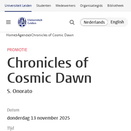
Ga naar hoofdinhoud
Universiteit Leiden
Studenten
Medewerkers
Organisatiegids
Bibliotheek
Menu
Home
Agenda
Chronicles of Cosmic Dawn
PROMOTIE
Chronicles of
Cosmic Dawn
S. Onorato
Datum
donderdag 13 november 2025
Tijd