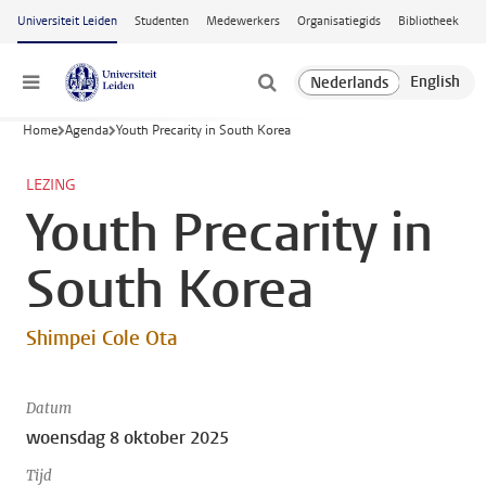
Ga naar hoofdinhoud
Universiteit Leiden
Studenten
Medewerkers
Organisatiegids
Bibliotheek
Menu
Home
Agenda
Youth Precarity in South Korea
LEZING
Youth Precarity in
South Korea
Shimpei Cole Ota
Datum
woensdag 8 oktober 2025
Tijd