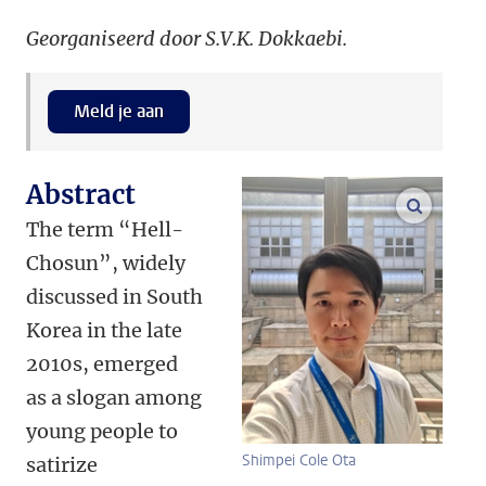
Georganiseerd door S.V.K. Dokkaebi.
Meld je aan
Abstract
vergroo
The term “Hell-
Chosun”, widely
discussed in South
Korea in the late
2010s, emerged
as a slogan among
young people to
Shimpei Cole Ota
satirize