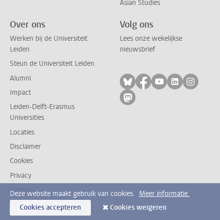
Asian Studies
Over ons
Volg ons
Werken bij de Universiteit
Lees onze wekelijkse
Leiden
nieuwsbrief
Steun de Universiteit Leiden
Alumni
Volg ons op bluesky
Volg ons op facebo
Volg ons op yo
Volg ons op
Volg on
Impact
Volg ons op mastodon
Leiden-Delft-Erasmus
Universities
Locaties
Disclaimer
Cookies
Privacy
Contact
Deze website maakt gebruik van cookies.
Meer informatie.
Cookies accepteren
Cookies weigeren