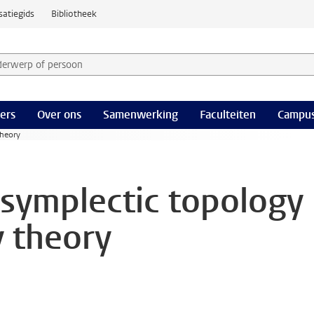
satiegids
Bibliotheek
derwerp of persoon en selecteer categorie
ers
Over ons
Samenwerking
Faculteiten
Campus
theory
 symplectic topology
y theory