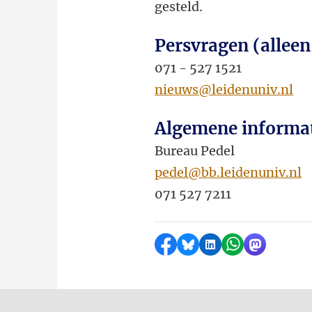
gesteld.
Persvragen (alleen
071 - 527 1521
nieuws@leidenuniv.nl
Algemene informa
Bureau Pedel
pedel@bb.leidenuniv.nl
071 527 7211
Delen op Facebook
Delen via Bluesky
Delen op LinkedI
Delen via Wh
Delen via