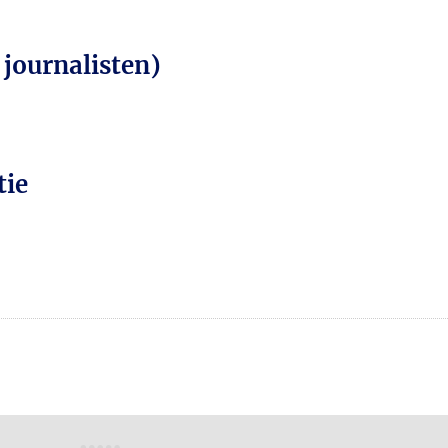
 journalisten)
tie
n
atsApp
 Mastodon