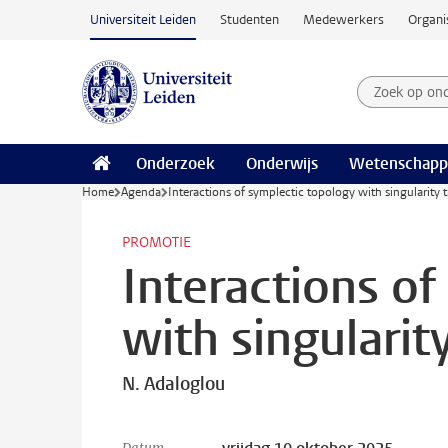
Ga naar hoofdinhoud
Universiteit Leiden
Studenten
Medewerkers
Organi
Zoek op on
Zoekterm
Onderzoek
Onderwijs
Wetenschapp
Home
Agenda
Interactions of symplectic topology with singularity 
PROMOTIE
Interactions of
with singularit
N. Adaloglou