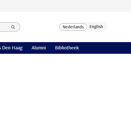
 Den Haag
Alumni
Bibliotheek