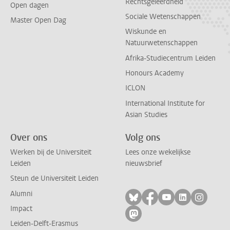
Rechtsgeleerdheid
Open dagen
Sociale Wetenschappen
Master Open Dag
Wiskunde en
Natuurwetenschappen
Afrika-Studiecentrum Leiden
Honours Academy
ICLON
International Institute for
Asian Studies
Over ons
Volg ons
Werken bij de Universiteit
Lees onze wekelijkse
Leiden
nieuwsbrief
Steun de Universiteit Leiden
Alumni
Volg ons op bluesky
Volg ons op facebo
Volg ons op yo
Volg ons op
Volg on
Impact
Volg ons op mastodon
Leiden-Delft-Erasmus