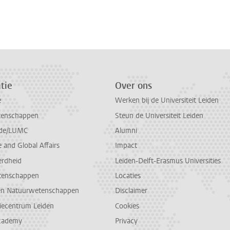
n
atsApp
 Mastodon
tie
Over ons
e
Werken bij de Universiteit Leiden
tenschappen
Steun de Universiteit Leiden
de/LUMC
Alumni
and Global Affairs
Impact
erdheid
Leiden-Delft-Erasmus Universities
tenschappen
Locaties
en Natuurwetenschappen
Disclaimer
diecentrum Leiden
Cookies
cademy
Privacy