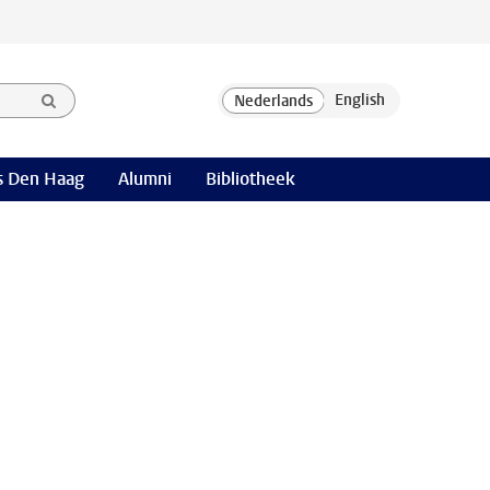
 Den Haag
Alumni
Bibliotheek