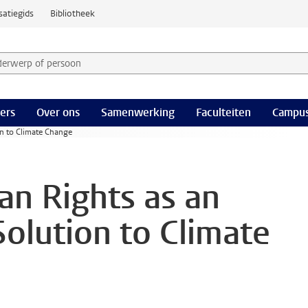
satiegids
Bibliotheek
derwerp of persoon en selecteer categorie
ers
Over ons
Samenwerking
Faculteiten
Campus
on to Climate Change
an Rights as an
Solution to Climate