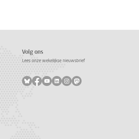
Volg ons
Lees onze wekelijkse nieuwsbrief
Volg ons op bluesky
Volg ons op facebook
Volg ons op youtube
Volg ons op linkedin
Volg ons op instagram
Volg ons op mastodon