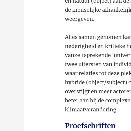
en natuur (object) aan de
de menselijke afhankelij
weergeven.
Alles samen genomen kan 
nederigheid en kritieke h
vanzelfsprekende 'univers
twee uitersten van indivi
waar relaties tot deze ple
hybride (object/subject) c
overstijgt en meer actoren
beter aan bij de complexe
klimaatverandering.
Proefschriften