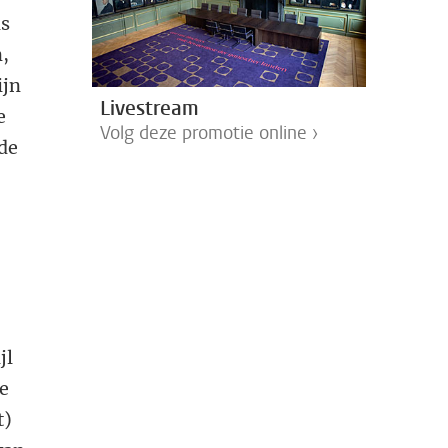
ls
n,
ijn
Livestream
e
Volg deze promotie online ›
 de
jl
de
t)