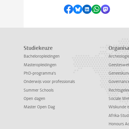
Delen op Facebook
Delen via Bluesky
Delen op LinkedI
Delen via Wh
Delen via
Studiekeuze
Organisa
Bacheloropleidingen
Archeologi
Masteropleidingen
Geesteswe
PhD-programma's
Geneeskun
Onderwijs voor professionals
Governance 
Summer Schools
Rechtsgele
Open dagen
Sociale We
Master Open Dag
Wiskunde 
Afrika-Stu
Honours A