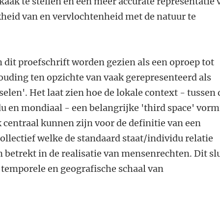
 kaak te stellen en een meer accurate representatie 
kheid van en vervlochtenheid met de natuur te
dit proefschrift worden gezien als een oproep tot
ouding ten opzichte van vaak gerepresenteerd als
elen'. Het laat zien hoe de lokale context - tussen 
du en mondiaal - een belangrijke 'third space' vorm
k centraal kunnen zijn voor de definitie van een
ollectief welke de standaard staat/individu relatie
 betrekt in de realisatie van mensenrechten. Dit slu
 temporele en geografische schaal van