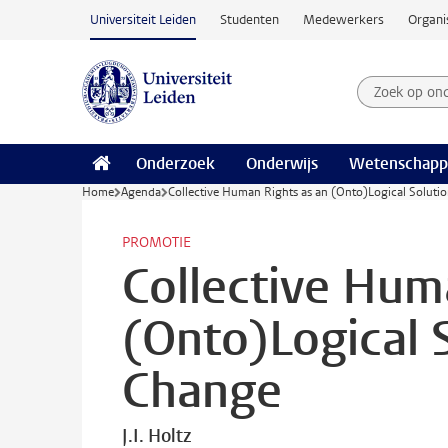
Ga naar hoofdinhoud
Universiteit Leiden
Studenten
Medewerkers
Organi
Zoek op on
Zoekterm
Onderzoek
Onderwijs
Wetenschapp
Home
Agenda
Collective Human Rights as an (Onto)Logical Soluti
PROMOTIE
Collective Hum
(Onto)Logical 
Change
J.I. Holtz