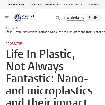
Ga naar hoofdinhoud
Universiteit Leiden
Studenten
Medewerkers
Organisatiegids
Bibliotheek
Menu
Home
...
Life In Plastic, Not Always Fantastic: Nano- and microplastics and their impact on 
PROMOTIE
Life In Plastic,
Not Always
Fantastic: Nano-
and microplastics
and their impact