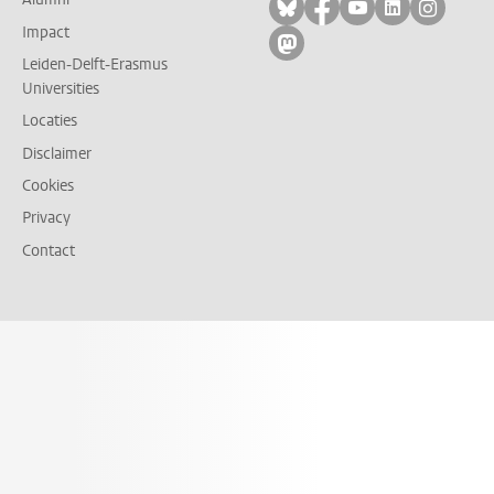
Volg ons op bluesky
Volg ons op facebo
Volg ons op yo
Volg ons op
Volg on
Impact
Volg ons op mastodon
Leiden-Delft-Erasmus
Universities
Locaties
Disclaimer
Cookies
Privacy
Contact