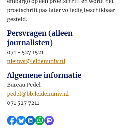
embargo op een proefschrift en wordt het
proefschrift pas later volledig beschikbaar
gesteld.
Persvragen (alleen
journalisten)
071 - 527 1521
nieuws@leidenuniv.nl
Algemene informatie
Bureau Pedel
pedel@bb.leidenuniv.nl
071 527 7211
Delen op Facebook
Delen via Bluesky
Delen op LinkedIn
Delen via WhatsApp
Delen via Mastodon