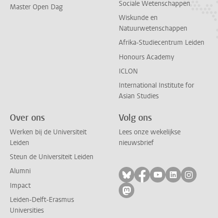
Sociale Wetenschappen
Master Open Dag
Wiskunde en
Natuurwetenschappen
Afrika-Studiecentrum Leiden
Honours Academy
ICLON
International Institute for
Asian Studies
Over ons
Volg ons
Werken bij de Universiteit
Lees onze wekelijkse
Leiden
nieuwsbrief
Steun de Universiteit Leiden
Alumni
Volg ons op bluesky
Volg ons op facebo
Volg ons op yo
Volg ons op
Volg on
Impact
Volg ons op mastodon
Leiden-Delft-Erasmus
Universities