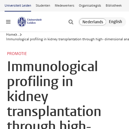
Ga naar hoofdinhoud
Universiteit Leiden
Studenten
Medewerkers
Organisatiegids
Bibliotheek
Menu
Home
...
Immunological profiling in kidney transplantation through high- dimensional ana
PROMOTIE
Immunological
profiling in
kidney
transplantation
through high-