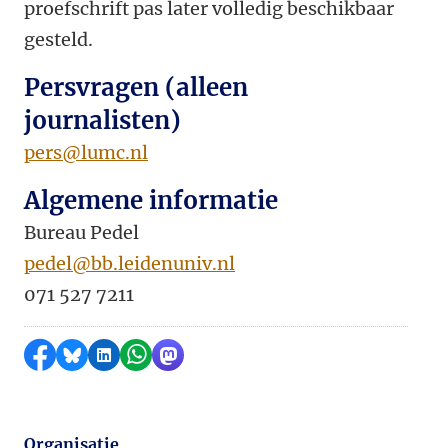
proefschrift pas later volledig beschikbaar
gesteld.
Persvragen (alleen
journalisten)
pers@lumc.nl
Algemene informatie
Bureau Pedel
pedel@bb.leidenuniv.nl
071 527 7211
Delen op Facebook
Delen via Bluesky
Delen op LinkedIn
Delen via WhatsApp
Delen via Mastodon
Organisatie