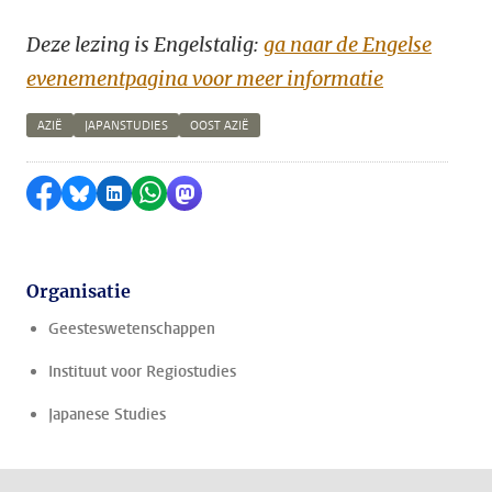
Deze lezing is Engelstalig:
ga naar de Engelse
evenementpagina voor meer informatie
AZIË
JAPANSTUDIES
OOST AZIË
Delen op Facebook
Delen via Bluesky
Delen op LinkedIn
Delen via WhatsApp
Delen via Mastodon
Organisatie
Geesteswetenschappen
Instituut voor Regiostudies
Japanese Studies