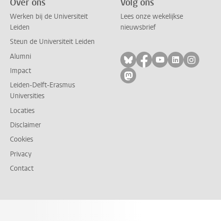
Over ons
Volg ons
Werken bij de Universiteit
Lees onze wekelijkse
Leiden
nieuwsbrief
Steun de Universiteit Leiden
Alumni
Volg ons op bluesky
Volg ons op facebo
Volg ons op yo
Volg ons op
Volg on
Impact
Volg ons op mastodon
Leiden-Delft-Erasmus
Universities
Locaties
Disclaimer
Cookies
Privacy
Contact