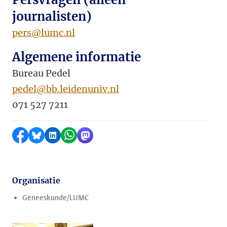
journalisten)
pers@lumc.nl
Algemene informatie
Bureau Pedel
pedel@bb.leidenuniv.nl
071 527 7211
Delen op Facebook
Delen via Bluesky
Delen op LinkedIn
Delen via WhatsApp
Delen via Mastodon
Organisatie
Geneeskunde/LUMC