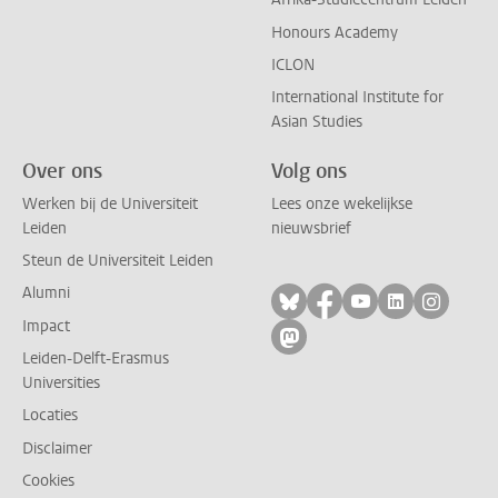
Honours Academy
ICLON
International Institute for
Asian Studies
Over ons
Volg ons
Werken bij de Universiteit
Lees onze wekelijkse
Leiden
nieuwsbrief
Steun de Universiteit Leiden
Alumni
Volg ons op bluesky
Volg ons op facebo
Volg ons op yo
Volg ons op
Volg on
Impact
Volg ons op mastodon
Leiden-Delft-Erasmus
Universities
Locaties
Disclaimer
Cookies