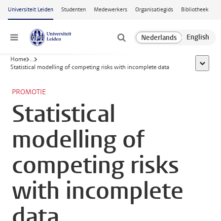
Ga naar hoofdinhoud
Universiteit Leiden
Studenten
Medewerkers
Organisatiegids
Bibliotheek
Menu
Home
...
toon all
Statistical modelling of competing risks with incomplete data
PROMOTIE
Statistical
modelling of
competing risks
with incomplete
data