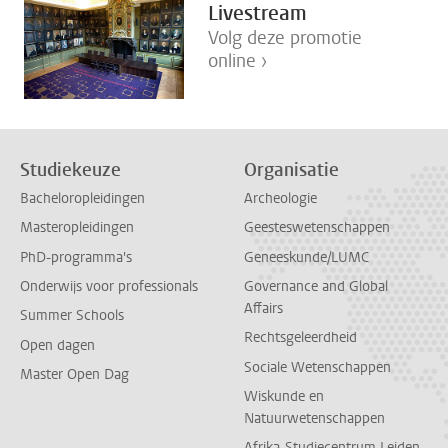
Livestream
Volg deze promotie
online ›
Studiekeuze
Organisatie
Bacheloropleidingen
Archeologie
Masteropleidingen
Geesteswetenschappen
PhD-programma's
Geneeskunde/LUMC
Onderwijs voor professionals
Governance and Global
Affairs
Summer Schools
Rechtsgeleerdheid
Open dagen
Sociale Wetenschappen
Master Open Dag
Wiskunde en
Natuurwetenschappen
Afrika-Studiecentrum Leiden