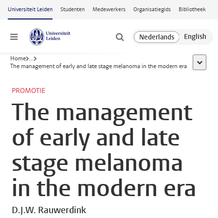
Ga naar hoofdinhoud
Universiteit Leiden
Studenten
Medewerkers
Organisatiegids
Bibliotheek
Menu
Home
...
toon all
The management of early and late stage melanoma in the modern era
PROMOTIE
The management
of early and late
stage melanoma
in the modern era
D.J.W. Rauwerdink