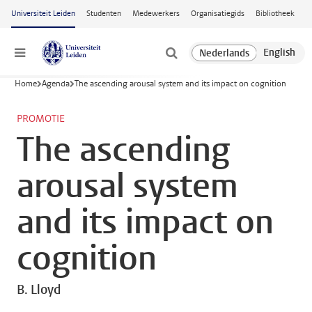
Ga naar hoofdinhoud
Universiteit Leiden
Studenten
Medewerkers
Organisatiegids
Bibliotheek
Menu
Home
Agenda
The ascending arousal system and its impact on cognition
PROMOTIE
The ascending
arousal system
and its impact on
cognition
B. Lloyd