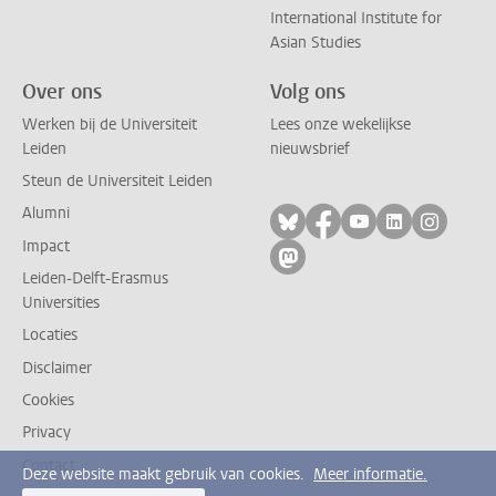
International Institute for
Asian Studies
Over ons
Volg ons
Werken bij de Universiteit
Lees onze wekelijkse
Leiden
nieuwsbrief
Steun de Universiteit Leiden
Alumni
Volg ons op bluesky
Volg ons op facebo
Volg ons op yo
Volg ons op
Volg on
Impact
Volg ons op mastodon
Leiden-Delft-Erasmus
Universities
Locaties
Disclaimer
Cookies
Privacy
Contact
Deze website maakt gebruik van cookies.
Meer informatie.