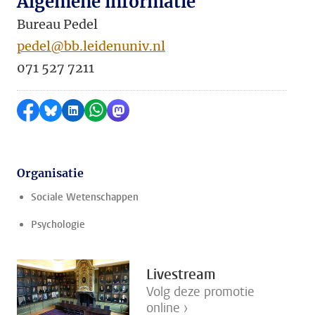
Algemene informatie
Bureau Pedel
pedel@bb.leidenuniv.nl
071 527 7211
Delen op Facebook
Delen via Bluesky
Delen op LinkedIn
Delen via WhatsApp
Delen via Mastodon
Organisatie
Sociale Wetenschappen
Psychologie
Livestream
Volg deze promotie
online ›