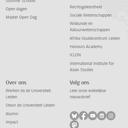
Summer Schools
Rechtsgeleerdheid
Open dagen
Sociale Wetenschappen
Master Open Dag
Wiskunde en
Natuurwetenschappen
Afrika-Studiecentrum Leiden
Honours Academy
ICLON
International Institute for
Asian Studies
Over ons
Volg ons
Werken bij de Universiteit
Lees onze wekelijkse
Leiden
nieuwsbrief
Steun de Universiteit Leiden
Alumni
Volg ons op bluesky
Volg ons op facebo
Volg ons op yo
Volg ons op
Volg on
Impact
Volg ons op mastodon