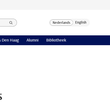
 Den Haag
Alumni
Bibliotheek
s