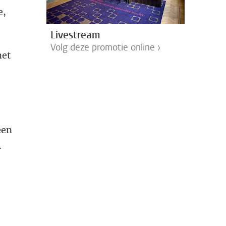
e,
Livestream
Volg deze promotie online ›
met
een
.