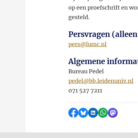
op een proefschrift en wor
gesteld.
Persvragen (alleen
pers@lumc.nl
Algemene informa
Bureau Pedel
pedel@bb.leidenuniv.nl
071 527 7211
Delen op Facebook
Delen via Bluesky
Delen op LinkedI
Delen via Wh
Delen via