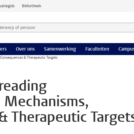
satiegids
Bibliotheek
derwerp of persoon en selecteer categorie
ers
Over ons
Samenwerking
Faculteiten
Campus
 Consequences & Therapeutic Targets
preading
: Mechanisms,
 Therapeutic Target