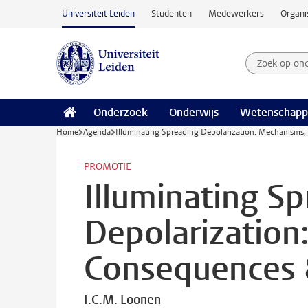
Ga naar hoofdinhoud
Universiteit Leiden
Studenten
Medewerkers
Organi
Zoek op on
Zoekterm
Onderzoek
Onderwijs
Wetenschapp
Home
Agenda
Illuminating Spreading Depolarization: Mechanisms,
PROMOTIE
Illuminating S
Depolarization
Consequences &
I.C.M. Loonen