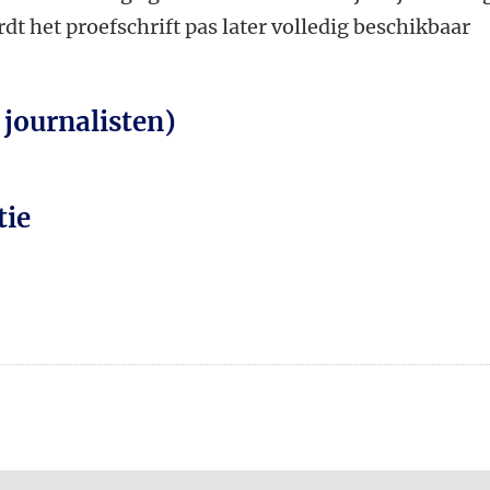
dt het proefschrift pas later volledig beschikbaar
 journalisten)
tie
n
atsApp
 Mastodon