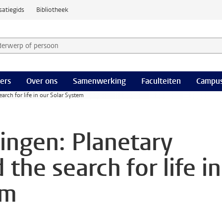
satiegids
Bibliotheek
derwerp of persoon en selecteer categorie
ers
Over ons
Samenwerking
Faculteiten
Campus
arch for life in our Solar System
zingen: Planetary
the search for life in
em