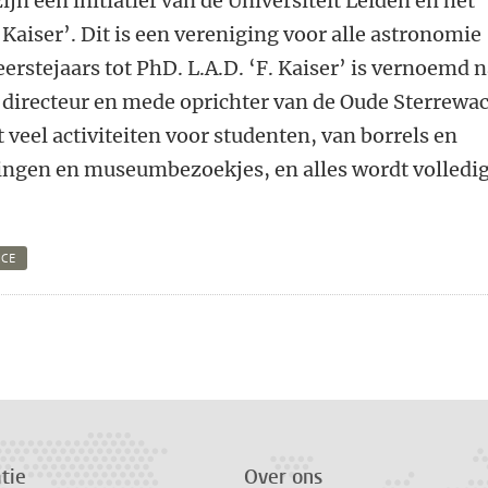
jn een initiatief van de Universiteit Leiden en het
Kaiser’. Dit is een vereniging voor alle astronomie
erstejaars tot PhD. L.A.D. ‘F. Kaiser’ is vernoemd 
e directeur en mede oprichter van de Oude Sterrewac
 veel activiteiten voor studenten, van borrels en
zingen en museumbezoekjes, en alles wordt volledi
NCE
n
atsApp
 Mastodon
tie
Over ons