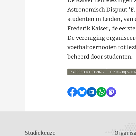
De Kaiser Lentelezingen zi
Astronomisch Dispuut ‘F. 
studenten in Leiden, van e
Frederik Kaiser, de eerst
De vereniging organiseert
voetbaltoernooien tot le
beheerd door studenten.
KAISER LENTELEZING
LEZING BIJ SCIE
Delen op Facebook
Delen via Bluesky
Delen op LinkedI
Delen via Wh
Delen via
Studiekeuze
Organisa