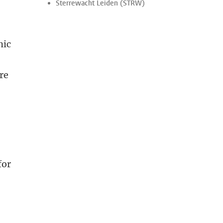
Sterrewacht Leiden (STRW)
nic
re
for