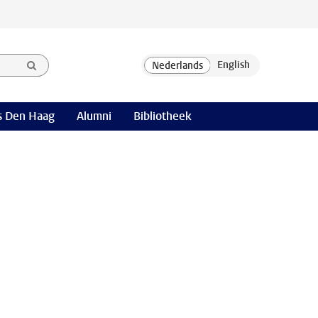
 Den Haag
Alumni
Bibliotheek