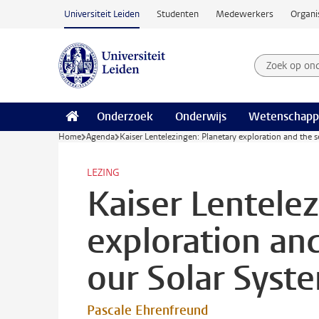
Ga naar hoofdinhoud
Universiteit Leiden
Studenten
Medewerkers
Organi
Zoek op on
Zoekterm
Onderzoek
Onderwijs
Wetenschapp
Home
Agenda
Kaiser Lentelezingen: Planetary exploration and the se
LEZING
Kaiser Lentele
exploration and 
our Solar Syst
Pascale Ehrenfreund