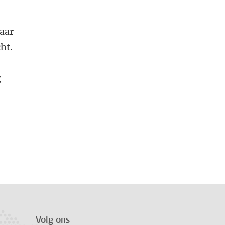
naar
ht.
g
Volg ons