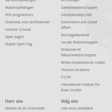
Bacheloropleidingen
Archeologie
Masteropleidingen
Geesteswetenschappen
PhD-programma's
Geneeskunde/LUMC
Onderwijs voor professionals
Governance and Global
Affairs
Summer Schools
Rechtsgeleerdheid
Open dagen
Sociale Wetenschappen
Master Open Dag
Wiskunde en
Natuurwetenschappen
Afrika-Studiecentrum Leiden
Honours Academy
ICLON
International Institute for
Asian Studies
Over ons
Volg ons
Werken bij de Universiteit
Lees onze wekelijkse