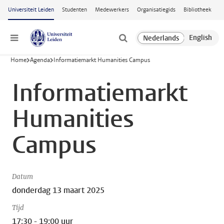
Ga naar hoofdinhoud
Universiteit Leiden
Studenten
Medewerkers
Organisatiegids
Bibliotheek
Menu
Home
Agenda
Informatiemarkt Humanities Campus
Informatiemarkt
Humanities
Campus
Datum
donderdag 13 maart 2025
Tijd
17:30 - 19:00 uur