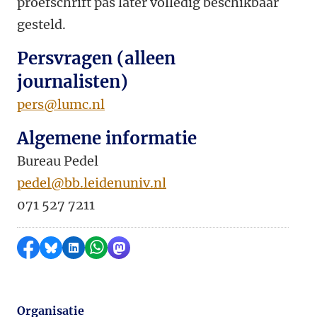
proefschrift pas later volledig beschikbaar
gesteld.
Persvragen (alleen
journalisten)
pers@lumc.nl
Algemene informatie
Bureau Pedel
pedel@bb.leidenuniv.nl
071 527 7211
Delen op Facebook
Delen via Bluesky
Delen op LinkedIn
Delen via WhatsApp
Delen via Mastodon
Organisatie