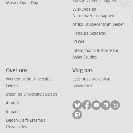
Sociale Wetenschappen
Master Open Dag
Wiskunde en
Natuurwetenschappen
Afrika-Studiecentrum Leiden
Honours Academy
ICLON
International Institute for
Asian Studies
Over ons
Volg ons
Werken bij de Universiteit
Lees onze wekelijkse
Leiden
nieuwsbrief
Steun de Universiteit Leiden
Alumni
Volg ons op bluesky
Volg ons op facebo
Volg ons op yo
Volg ons op
Volg on
Impact
Volg ons op mastodon
Leiden-Delft-Erasmus
Universities