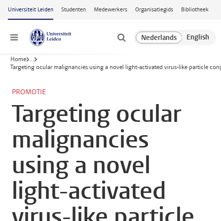
Ga naar hoofdinhoud
Universiteit Leiden
Studenten
Medewerkers
Organisatiegids
Bibliotheek
Menu
Home
...
Targeting ocular malignancies using a novel light-activated virus-like particle con
PROMOTIE
Targeting ocular
malignancies
using a novel
light-activated
virus-like particle