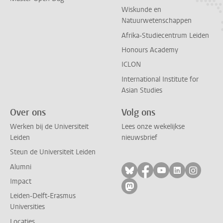
Wiskunde en
Natuurwetenschappen
Afrika-Studiecentrum Leiden
Honours Academy
ICLON
International Institute for
Asian Studies
Over ons
Volg ons
Werken bij de Universiteit
Lees onze wekelijkse
Leiden
nieuwsbrief
Steun de Universiteit Leiden
Alumni
Volg ons op bluesky
Volg ons op facebo
Volg ons op yo
Volg ons op
Volg on
Impact
Volg ons op mastodon
Leiden-Delft-Erasmus
Universities
Locaties