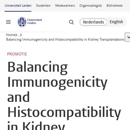
Ga naar hoofdinhoud
Universiteit Leiden
Studenten
Medewerkers
Organisatiegids
Bibliotheek
Menu
Home
...
t
Balancing Immunogenicity and Histocompatibility in Kidney Transplantationc
PROMOTIE
Balancing
Immunogenicity
and
Histocompatibility
in Kidney