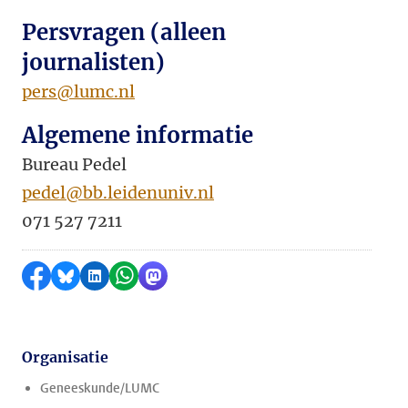
Persvragen (alleen
journalisten)
pers@lumc.nl
Algemene informatie
Bureau Pedel
pedel@bb.leidenuniv.nl
071 527 7211
Delen op Facebook
Delen via Bluesky
Delen op LinkedIn
Delen via WhatsApp
Delen via Mastodon
Organisatie
Geneeskunde/LUMC