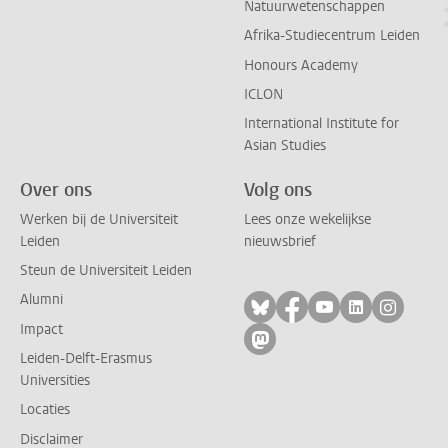
Natuurwetenschappen
Afrika-Studiecentrum Leiden
Honours Academy
ICLON
International Institute for
Asian Studies
Over ons
Volg ons
Werken bij de Universiteit
Lees onze wekelijkse
Leiden
nieuwsbrief
Steun de Universiteit Leiden
Alumni
Volg ons op bluesky
Volg ons op facebo
Volg ons op yo
Volg ons op
Volg on
Impact
Volg ons op mastodon
Leiden-Delft-Erasmus
Universities
Locaties
Disclaimer