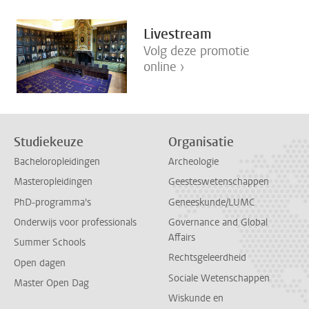
Livestream
Volg deze promotie
online ›
Studiekeuze
Organisatie
Bacheloropleidingen
Archeologie
Masteropleidingen
Geesteswetenschappen
PhD-programma's
Geneeskunde/LUMC
Onderwijs voor professionals
Governance and Global
Affairs
Summer Schools
Rechtsgeleerdheid
Open dagen
Sociale Wetenschappen
Master Open Dag
Wiskunde en