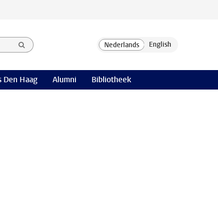
 Den Haag
Alumni
Bibliotheek