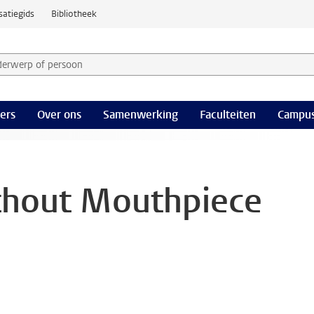
satiegids
Bibliotheek
derwerp of persoon en selecteer categorie
ers
Over ons
Samenwerking
Faculteiten
Campus
hout Mouthpiece