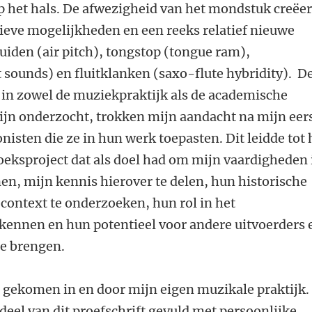
p het hals. De afwezigheid van het mondstuk creëer
ieve mogelijkheden en een reeks relatief nieuwe
uiden (air pitch), tongstop (tongue ram),
sounds) en fluitklanken (saxo-flute hybridity). D
e in zowel de muziekpraktijk als de academische
ijn onderzocht, trokken mijn aandacht na mijn eer
sten die ze in hun werk toepasten. Dit leidde tot 
oeksproject dat als doel had om mijn vaardigheden 
nen, mijn kennis hierover te delen, hun historische
context te onderzoeken, hun rol in het
rkennen en hun potentieel voor andere uitvoerders 
e brengen.
d gekomen in en door mijn eigen muzikale praktijk.
deel van dit proefschrift gevuld met persoonlijke