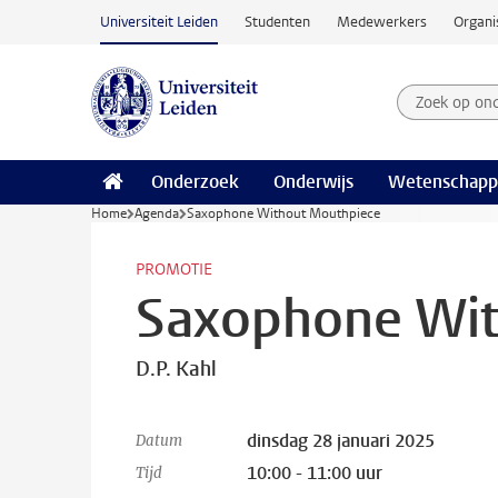
Ga naar hoofdinhoud
Universiteit Leiden
Studenten
Medewerkers
Organi
Zoek op on
Zoekterm
Onderzoek
Onderwijs
Wetenschapp
Home
Agenda
Saxophone Without Mouthpiece
PROMOTIE
Saxophone Wit
D.P. Kahl
dinsdag 28 januari 2025
Datum
10:00 - 11:00 uur
Tijd