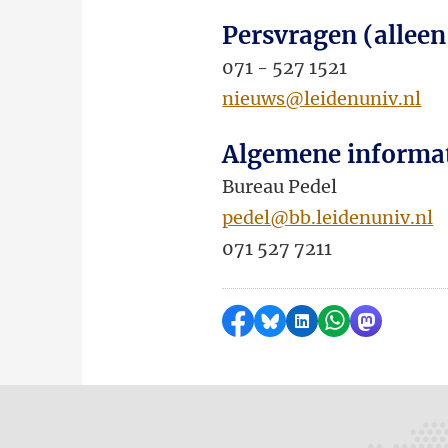
Persvragen (alleen
071 - 527 1521
nieuws@leidenuniv.nl
Algemene informa
Bureau Pedel
pedel@bb.leidenuniv.nl
071 527 7211
Delen op Facebook
Delen via Bluesky
Delen op LinkedI
Delen via Wh
Delen via