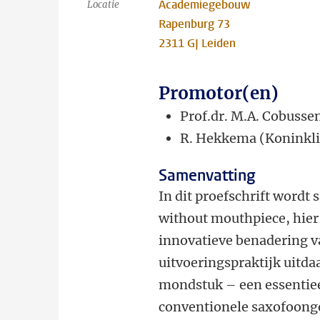
Academiegebouw
Locatie
Rapenburg 73
2311 GJ Leiden
Promotor(en)
Prof.dr. M.A. Cobusse
R. Hekkema (Koninkli
Samenvatting
In dit proefschrift word
without mouthpiece, hier
innovatieve benadering va
uitvoeringspraktijk uitda
mondstuk – een essentiee
conventionele saxofoongel