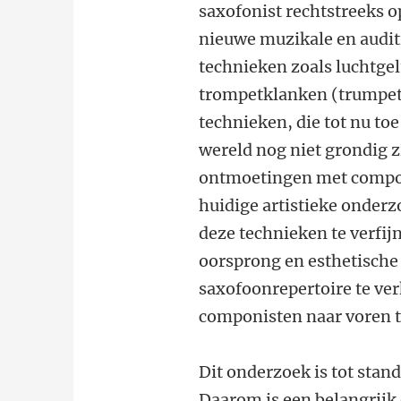
saxofonist rechtstreeks o
nieuwe muzikale en audit
technieken zoals luchtgel
trompetklanken (trumpet 
technieken, die tot nu to
wereld nog niet grondig z
ontmoetingen met componi
huidige artistieke onderz
deze technieken te verfij
oorsprong en esthetische 
saxofoonrepertoire te ve
componisten naar voren t
Dit onderzoek is tot stan
Daarom is een belangrijk 