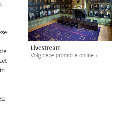
t
eze
Livestream
ste
Volg deze promotie online ›
het
in
en