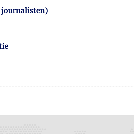
 journalisten)
tie
n
atsApp
 Mastodon