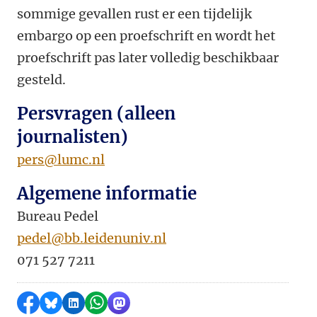
sommige gevallen rust er een tijdelijk
embargo op een proefschrift en wordt het
proefschrift pas later volledig beschikbaar
gesteld.
Persvragen (alleen
journalisten)
pers@lumc.nl
Algemene informatie
Bureau Pedel
pedel@bb.leidenuniv.nl
071 527 7211
Delen op Facebook
Delen via Bluesky
Delen op LinkedIn
Delen via WhatsApp
Delen via Mastodon