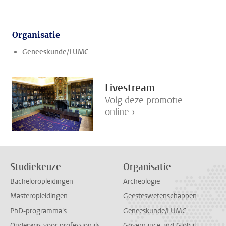
Organisatie
Geneeskunde/LUMC
Livestream
Volg deze promotie
online ›
Studiekeuze
Organisatie
Bacheloropleidingen
Archeologie
Masteropleidingen
Geesteswetenschappen
PhD-programma's
Geneeskunde/LUMC
Onderwijs voor professionals
Governance and Global