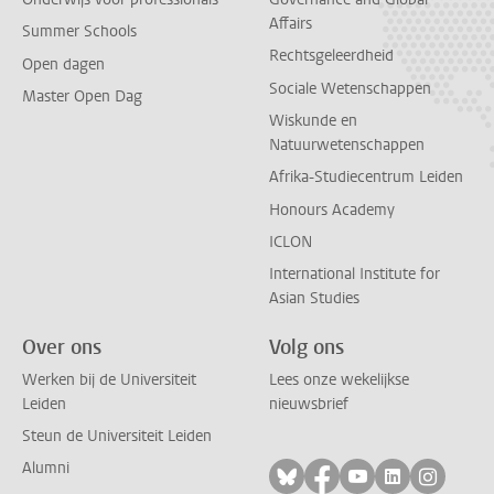
Affairs
Summer Schools
Rechtsgeleerdheid
Open dagen
Sociale Wetenschappen
Master Open Dag
Wiskunde en
Natuurwetenschappen
Afrika-Studiecentrum Leiden
Honours Academy
ICLON
International Institute for
Asian Studies
Over ons
Volg ons
Werken bij de Universiteit
Lees onze wekelijkse
Leiden
nieuwsbrief
Steun de Universiteit Leiden
Alumni
Volg ons op bluesky
Volg ons op facebo
Volg ons op yo
Volg ons op
Volg on