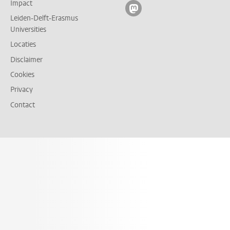
Impact
Volg ons op mastodon
Leiden-Delft-Erasmus
Universities
Locaties
Disclaimer
Cookies
Privacy
Contact