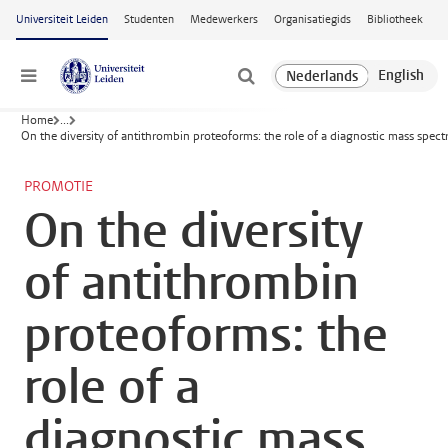
Ga naar hoofdinhoud
Universiteit Leiden
Studenten
Medewerkers
Organisatiegids
Bibliotheek
Menu
Home
...
On the diversity of antithrombin proteoforms: the role of a diagnostic mass spect
PROMOTIE
On the diversity
of antithrombin
proteoforms: the
role of a
diagnostic mass