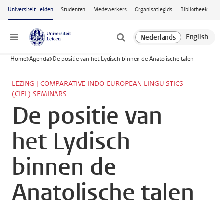
Ga naar hoofdinhoud
Universiteit Leiden
Studenten
Medewerkers
Organisatiegids
Bibliotheek
Menu
Home
Agenda
De positie van het Lydisch binnen de Anatolische talen
LEZING | COMPARATIVE INDO-EUROPEAN LINGUISTICS
(CIEL) SEMINARS
De positie van
het Lydisch
binnen de
Anatolische talen