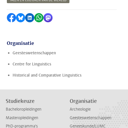
TALEN EN CULTUREN VAN DE WERELD
Delen op Facebook
Delen via Bluesky
Delen op LinkedIn
Delen via WhatsApp
Delen via Mastodon
Organisatie
Geesteswetenschappen
Centre for Linguistics
Historical and Comparative Linguistics
Studiekeuze
Organisatie
Bacheloropleidingen
Archeologie
Masteropleidingen
Geesteswetenschappen
PhD-programma's
Geneeskunde/LUMC