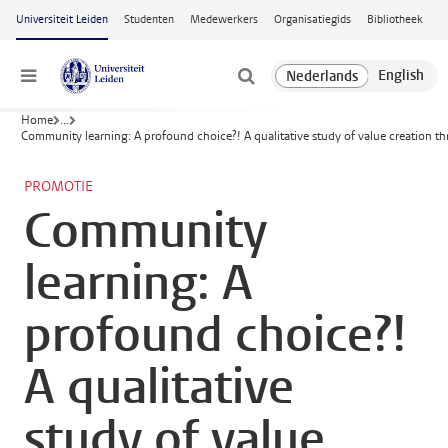
Ga naar hoofdinhoud
Universiteit Leiden
Studenten
Medewerkers
Organisatiegids
Bibliotheek
Menu
Home
...
Community learning: A profound choice?! A qualitative study of value creation t
PROMOTIE
Community
learning: A
profound choice?!
A qualitative
study of value