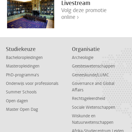
Livestream
Volg deze promotie
online ›
Studiekeuze
Organisatie
Bacheloropleidingen
Archeologie
Masteropleidingen
Geesteswetenschappen
PhD-programma's
Geneeskunde/LUMC
Onderwijs voor professionals
Governance and Global
Affairs
Summer Schools
Rechtsgeleerdheid
Open dagen
Sociale Wetenschappen
Master Open Dag
Wiskunde en
Natuurwetenschappen
Afrika-Studiecentrum Leiden