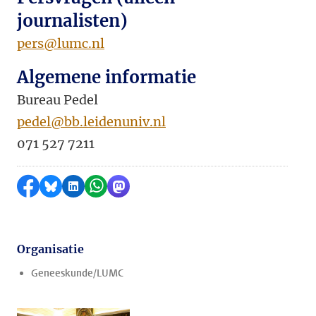
journalisten)
pers@lumc.nl
Algemene informatie
Bureau Pedel
pedel@bb.leidenuniv.nl
071 527 7211
Delen op Facebook
Delen via Bluesky
Delen op LinkedIn
Delen via WhatsApp
Delen via Mastodon
Organisatie
Geneeskunde/LUMC