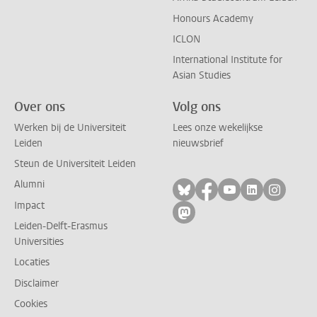
Honours Academy
ICLON
International Institute for
Asian Studies
Over ons
Volg ons
Werken bij de Universiteit
Lees onze wekelijkse
Leiden
nieuwsbrief
Steun de Universiteit Leiden
Alumni
Volg ons op bluesky
Volg ons op facebo
Volg ons op yo
Volg ons op
Volg on
Impact
Volg ons op mastodon
Leiden-Delft-Erasmus
Universities
Locaties
Disclaimer
Cookies