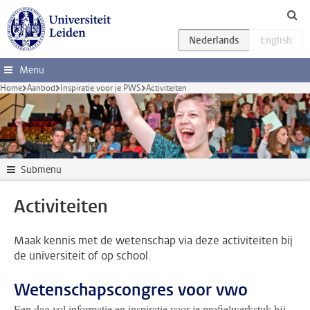
Ga direct naar de inhoud
Menu
Home
Aanbod
Inspiratie voor je PWS
Activiteiten
Submenu
Activiteiten
Maak kennis met de wetenschap via deze activiteiten bij
de universiteit of op school.
Wetenschapscongres voor vwo
Een dag vol informatie en inspiratie voor je profielwerkstuk bij