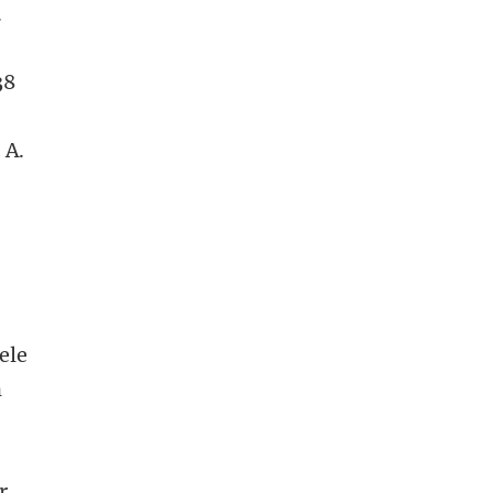
.
38
 A.
ele
n
r