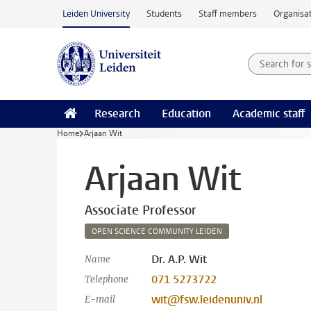
Skip to main content
Leiden University
Students
Staff members
Organisat
Search for
Searchte
Research
Education
Academic staff
Home
Arjaan Wit
Arjaan Wit
Associate Professor
OPEN SCIENCE COMMUNITY LEIDEN
Dr. A.P. Wit
Name
071 5273722
Telephone
wit@fsw.leidenuniv.nl
E-mail