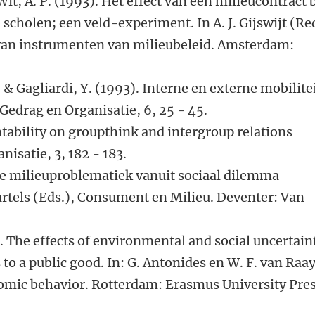
Wit, A. P. (1993). Het effect van een milieucontract b
scholen; een veld-experiment. In A. J. Gijswijt (Red
an instrumenten van milieubeleid. Amsterdam:
, & Gagliardi, Y. (1993). Interne en externe mobilite
 Gedrag en Organisatie, 6, 25 - 45.
untability on groupthink and intergroup relations
isatie, 3, 182 - 183.
 de milieuproblematiek vanuit sociaal dilemma
Bartels (Eds.), Consument en Milieu. Deventer: Van
). The effects of environmental and social uncertain
o a public good. In: G. Antonides en W. F. van Raa
nomic behavior. Rotterdam: Erasmus University Pres