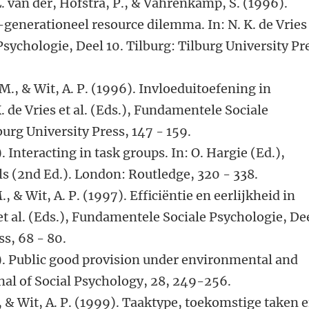
 L. van der, Hofstra, P., & Vahrenkamp, S. (1996).
-generationeel resource dilemma. In: N. K. de Vries
sychologie, Deel 10. Tilburg: Tilburg University Pr
M., & Wit, A. P. (1996). Invloeduitoefening in
 de Vries et al. (Eds.), Fundamentele Sociale
burg University Press, 147 - 159.
). Interacting in task groups. In: O. Hargie (Ed.),
 (2nd Ed.). London: Routledge, 320 - 338.
 & Wit, A. P. (1997). Efficiëntie en eerlijkheid in
et al. (Eds.), Fundamentele Sociale Psychologie, De
ss, 68 - 80.
98). Public good provision under environmental and
nal of Social Psychology, 28, 249-256.
 & Wit, A. P. (1999). Taaktype, toekomstige taken 