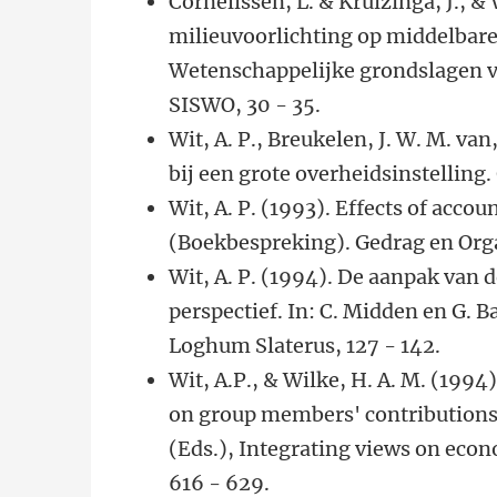
Cornelissen, L. & Kruizinga, J., & 
milieuvoorlichting op middelbare 
Wetenschappelijke grondslagen v
SISWO, 30 - 35.
Wit, A. P., Breukelen, J. W. M. van
bij een grote overheidsinstelling.
Wit, A. P. (1993). Effects of acco
(Boekbespreking). Gedrag en Organ
Wit, A. P. (1994). De aanpak van
perspectief. In: C. Midden en G. 
Loghum Slaterus, 127 - 142.
Wit, A.P., & Wilke, H. A. M. (1994
on group members' contributions t
(Eds.), Integrating views on eco
616 - 629.