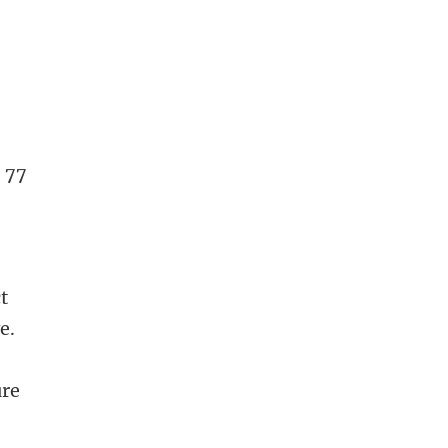
, 77
t
e.
ure