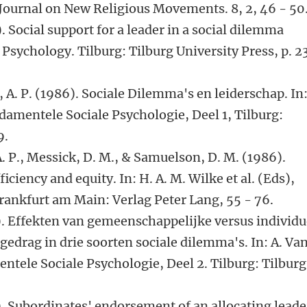
 Journal on New Religious Movements. 8, 2, 46 - 50
). Social support for a leader in a social dilemma
Psychology. Tilburg: Tilburg University Press, p. 2
t, A. P. (1986). Sociale Dilemma's en leiderschap. In:
damentele Sociale Psychologie, Deel 1, Tilburg:
9.
 A. P., Messick, D. M., & Samuelson, D. M. (1986).
ciency and equity. In: H. A. M. Wilke et al. (Eds),
ankfurt am Main: Verlag Peter Lang, 55 - 76.
87). Effekten van gemeenschappelijke versus individu
gedrag in drie soorten sociale dilemma's. In: A. Va
ntele Sociale Psychologie, Deel 2. Tilburg: Tilburg
8). Subordinates' endorsement of an allocating leade