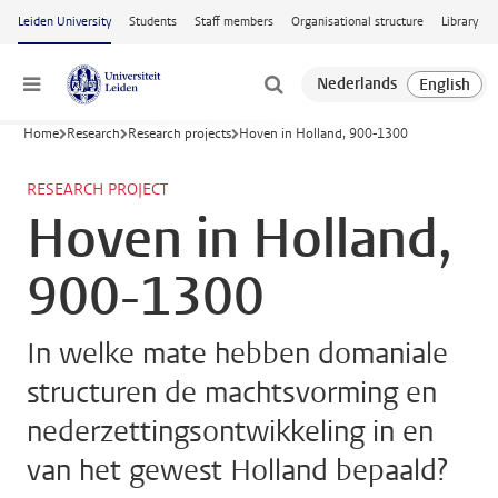
Skip to main content
Leiden University
Students
Staff members
Organisational structure
Library
Menu
Home
Research
Research projects
Hoven in Holland, 900-1300
RESEARCH PROJECT
Hoven in Holland,
900-1300
In welke mate hebben domaniale
structuren de machtsvorming en
nederzettingsontwikkeling in en
van het gewest Holland bepaald?