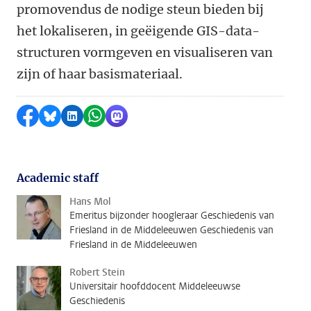
promovendus de nodige steun bieden bij
het lokaliseren, in geëigende GIS-data-
structuren vormgeven en visualiseren van
zijn of haar basismateriaal.
Share on Facebook
Share by Bluesky
Share on LinkedIn
Share by WhatsApp
Share by Mastodon
Academic staff
Hans Mol
Emeritus bijzonder hoogleraar Geschiedenis van
Friesland in de Middeleeuwen Geschiedenis van
Friesland in de Middeleeuwen
Robert Stein
Universitair hoofddocent Middeleeuwse
Geschiedenis