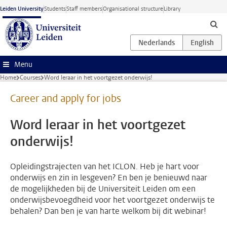
Skip to main content
Leiden University
Students
Staff members
Organisational structure
Library
Menu
Home
Courses
Word leraar in het voortgezet onderwijs!
Career and apply for jobs
Word leraar in het voortgezet
onderwijs!
Opleidingstrajecten van het ICLON. Heb je hart voor
onderwijs en zin in lesgeven? En ben je benieuwd naar
de mogelijkheden bij de Universiteit Leiden om een
onderwijsbevoegdheid voor het voortgezet onderwijs te
behalen? Dan ben je van harte welkom bij dit webinar!