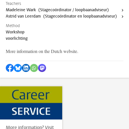
Teachers
Madeleine Wark (Stagecoördinator / loopbaanadviseur)
Astrid van Leerdam (Stagecoördinator en loopbaanadviseur)
Method
Workshop
voorlichting
More information on the Dutch website.
Share on Facebook
Share by Bluesky
Share on LinkedIn
Share by WhatsApp
Share by Mastodon
More information? Visit