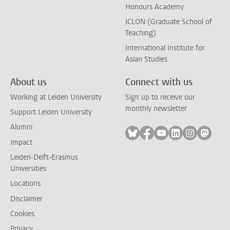
Honours Academy
ICLON (Graduate School of
Teaching)
International Institute for
Asian Studies
About us
Connect with us
Working at Leiden University
Sign up to receive our
monthly newsletter
Support Leiden University
Alumni
Follow on bluesky
Follow on facebook
Follow on youtube
Follow on link
Follow on 
Follo
Impact
Leiden-Delft-Erasmus
Universities
Locations
Disclaimer
Cookies
Privacy