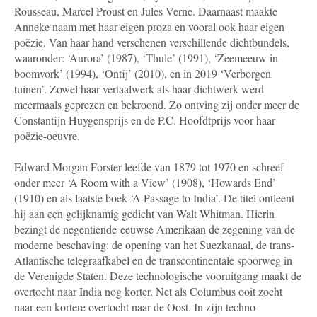
Rousseau, Marcel Proust en Jules Verne. Daarnaast maakte
Anneke naam met haar eigen proza en vooral ook haar eigen
poëzie. Van haar hand verschenen verschillende dichtbundels,
waaronder: ‘Aurora’ (1987), ‘Thule’ (1991), ‘Zeemeeuw in
boomvork’ (1994), ‘Ontij’ (2010), en in 2019 ‘Verborgen
tuinen’. Zowel haar vertaalwerk als haar dichtwerk werd
meermaals geprezen en bekroond. Zo ontving zij onder meer de
Constantijn Huygensprijs en de P.C. Hoofdtprijs voor haar
poëzie-oeuvre.
Edward Morgan Forster leefde van 1879 tot 1970 en schreef
onder meer ‘A Room with a View’ (1908), ‘Howards End’
(1910) en als laatste boek ‘A Passage to India’. De titel ontleent
hij aan een gelijknamig gedicht van Walt Whitman. Hierin
bezingt de negentiende-eeuwse Amerikaan de zegening van de
moderne beschaving: de opening van het Suezkanaal, de trans-
Atlantische telegraafkabel en de transcontinentale spoorweg in
de Verenigde Staten. Deze technologische vooruitgang maakt de
overtocht naar India nog korter. Net als Columbus ooit zocht
naar een kortere overtocht naar de Oost. In zijn techno-