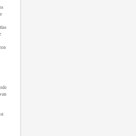
ns
de
tlas
e
een
erde
 van
st