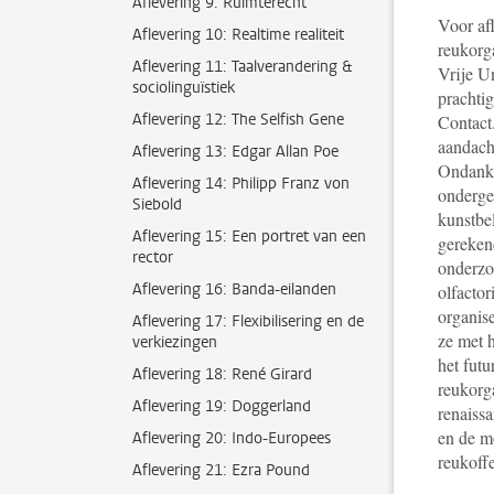
Aflevering 9: Ruimterecht
Voor af
Aflevering 10: Realtime realiteit
reukorga
Aflevering 11: Taalverandering &
Vrije U
sociolinguïstiek
prachtig
Aflevering 12: The Selfish Gene
Contact.
aandacht
Aflevering 13: Edgar Allan Poe
Ondanks
Aflevering 14: Philipp Franz von
onderge
Siebold
kunstbe
Aflevering 15: Een portret van een
gerekend
rector
onderzo
Aflevering 16: Banda-eilanden
olfactor
organis
Aflevering 17: Flexibilisering en de
ze met h
verkiezingen
het futu
Aflevering 18: René Girard
reukorg
Aflevering 19: Doggerland
renaissa
en de m
Aflevering 20: Indo-Europees
reukoffe
Aflevering 21: Ezra Pound