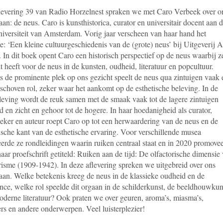
levering 39 van Radio Horzelnest spraken we met Caro Verbeek over o
an: de neus. Caro is kunsthistorica, curator en universitair docent aan 
niversiteit van Amsterdam. Vorig jaar verscheen van haar hand het
e: ‘Een kleine cultuurgeschiedenis van de (grote) neus’ bij Uitgeverij A
 In dit boek opent Caro een historisch perspectief op de neus waarbij z
 heeft voor de neus in de kunsten, oudheid, literatuur en popcultuur.
 de prominente plek op ons gezicht speelt de neus qua zintuigen vaak 
schoven rol, zeker waar het aankomt op de esthetische beleving. In de
leving wordt de reuk samen met de smaak vaak tot de lagere zintuigen
 en zicht en gehoor tot de hogere. In haar hoedanigheid als curator,
eker en auteur roept Caro op tot een herwaardering van de neus en de
ische kant van de esthetische ervaring. Voor verschillende musea
eerde ze rondleidingen waarin ruiken centraal staat en in 2020 promove
aar proefschrift getiteld: Ruiken aan de tijd: De olfactorische dimensie
risme (1909-1942). In deze aflevering spreken we uitgebreid over ons
aan. Welke betekenis kreeg de neus in de klassieke oudheid en de
nce, welke rol speelde dit orgaan in de schilderkunst, de beeldhouwkun
oderne literatuur? Ook praten we over geuren, aroma’s, miasma’s,
rs en andere onderwerpen. Veel luisterplezier!