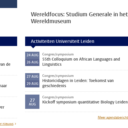
Wereldfocus: Studium Generale in het
Wereldmuseum
Activiteiten Universiteit Leiden
Congres/symposium
24
AUG
55th Colloquium on African Languages and
26
AUG
van de
Linguistics
Congres/symposium
27
AUG
Historicidagen in Leiden: Toekomst van
29
AUG
naar
geschiedenis
Congres/symposium
27
Kickoff symposium quantitative Biology Leiden
AUG
ver
Meer agendaberich
r nieuws