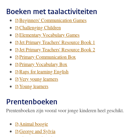
Boeken met taalactiviteiten
Beginners' Communication Games
Challenging Children
Elementary Vocabulary Games
Jet Primary Teachers' Resource Book 1
Jet Primary Teachers' Resource Book 2
Primary Communication Box
Primary Vocabulary Box
Raps for learning English
Very young learners
Young learners
Prentenboeken
Prentenboeken zijn vooral voor jonge kinderen heel geschikt.
Animal boogie
George and Sylvia