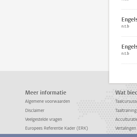
Engel
n.t.b
Engel
n.t.b
Meer informatie
Wat bied
Algemene voorwaarden
Taalcursuss
Disclaimer
Taaltrainin
Veelgestelde vragen
Acculturati
Europees Referentie Kader (ERK)
Vertalingen