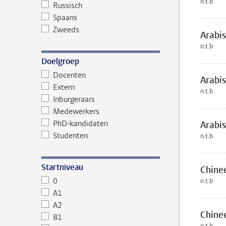
n.t.b
Russisch
Spaans
Zweeds
Arabis
n.t.b
Doelgroep
Docenten
Arabis
Extern
n.t.b
Inburgeraars
Medewerkers
PhD-kandidaten
Arabis
Studenten
n.t.b
Startniveau
Chine
0
n.t.b
A1
A2
Chine
B1
n.t.b