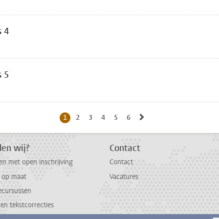
s 4
s 5
Naar volgende pagina,
1
Huidige pagina, pagina
2
Naar pagina
3
Naar pagina
4
Naar pagina
5
Naar pagina
6
Naar pagina
en wij?
Contact
en met open inschrijving
Contact
g op maat
Vacatures
ecursussen
 en tekstcorrecties