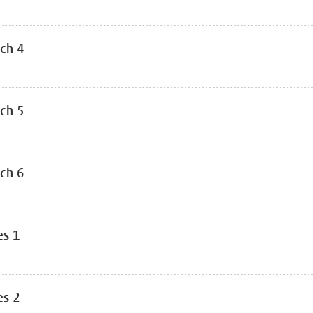
ch 4
ch 5
ch 6
es 1
es 2