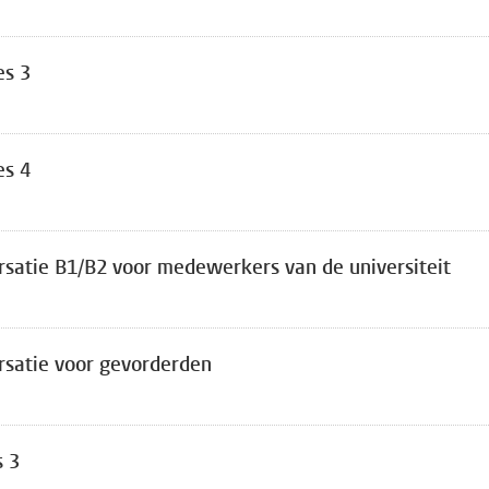
es 3
es 4
rsatie B1/B2 voor medewerkers van de universiteit
rsatie voor gevorderden
s 3