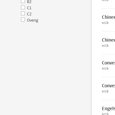
B2
C1
C2
Chine
Overig
n.t.b
Chine
n.t.b
Conve
n.t.b
Conve
n.t.b
Engel
n.t.b