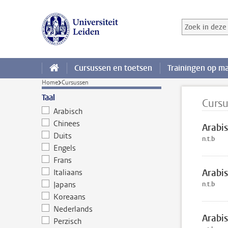
Ga direct naar de inhoud
Zoek in deze 
Zoekterm
Cursussen en toetsen
Trainingen op m
Home
Cursussen
Taal
Curs
Arabisch
Chinees
Arabis
Duits
n.t.b
Engels
Frans
Arabis
Italiaans
Japans
n.t.b
Koreaans
Nederlands
Arabis
Perzisch