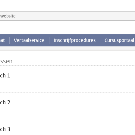
website
aat
Vertaalservice
Inschrijfprocedures
Cursusportaal
ussen
ch 1
ch 2
ch 3